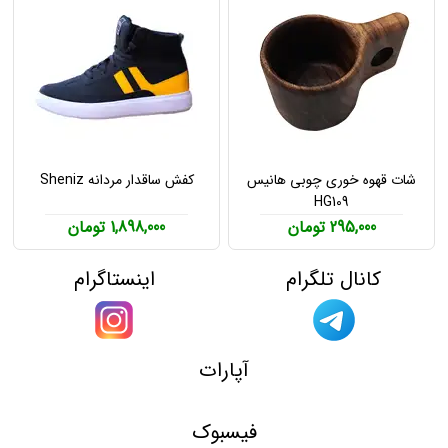
شات قهوه خوری چوبی هانیس
کفش ساقدار مردانه Sheniz
HG109
295,000 تومان
1,898,000 تومان
کانال تلگرام
اینستاگرام
آپارات
فیسبوک