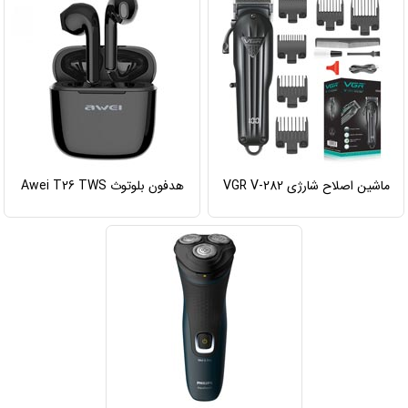
ماشین اصلاح شارژی VGR V-282
هدفون بلوتوث Awei T26 TWS