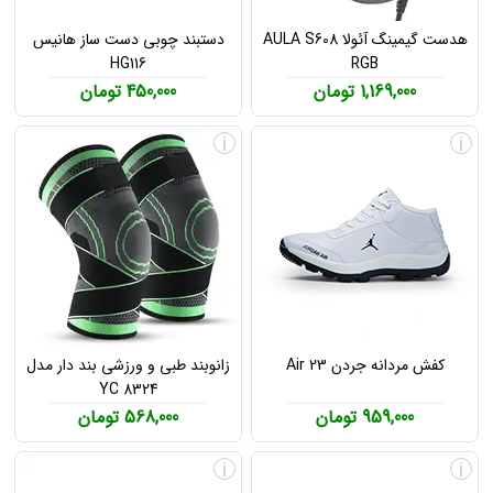
هدست گیمینگ آئولا AULA S608
دستبند چوبی دست ساز هانیس
HG116
RGB
1,169,000 تومان
450,000 تومان
i
i
کفش مردانه جردن Air 23
زانوبند طبی و ورزشی بند دار مدل
YC 8324
959,000 تومان
568,000 تومان
i
i