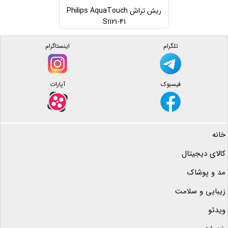
ریش تراش Philips AquaTouch
S1121-41
تلگرام
اینستاگرام
فیسبوک
آپارات
خانه
کالای دیجیتال
مد و پوشاک
زیبایی و سلامت
ویدئو