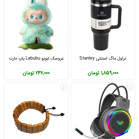
تراول ماگ استنلی Stanley
عروسک لبوبو Labubu پاپ مارت
1,859,000 تومان
247,000 تومان
i
i