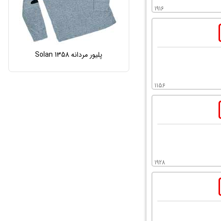
1916
پلیور مردانه Solan 1358
1156
1928