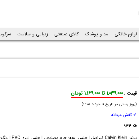
لوازم خانگی
مد و پوشاک
کالای صنعتی
زیبایی و سلامت
سرگرم
1,039,000 تا 1,169,000 تومان
قیمت
:
کفش
(
مردانه
بروز رسانی در تاریخ
۱۱ خرداد ۱۴۰۵
)
CK
✔ کفش مردانه
قهوه
ای
👁 934
برند: Calvin Klein غیراصل | 