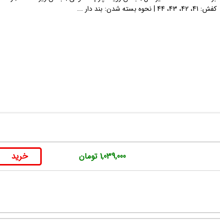
کفش: 41، 42، 43، 44 | نحوه بسته شدن: بند دار ...
خرید
1,039,000 تومان