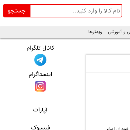
جستجو
ی و آموزشی
ویدئوها
کانال تلگرام
اینستاگرام
آپارات
فیسبوک
جنس رویه: چرم مصنوعی | جنس زیره: PVC | رنگ: قهوه ای | سایز