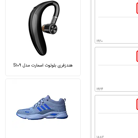
1920
هندزفری بلوتوث اسمارت مدل S109
1924
1882