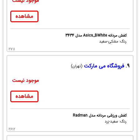
موجود نیست
مشاهده
کفش مردانه Asics_BWhite مدل 3434
رنگ: مشکی-سفید
2711
9.
فروشگاه می مارکت
(تهران)
موجود نیست
مشاهده
کفش ورزشی مردانه مدل Radman
رنگ: سفید-زرد
2612