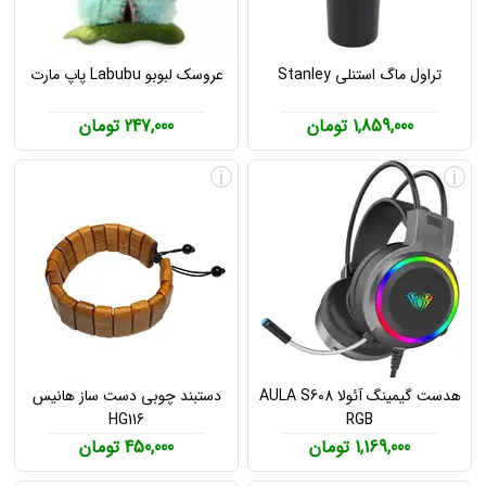
تراول ماگ استنلی Stanley
عروسک لبوبو Labubu پاپ مارت
1,859,000 تومان
247,000 تومان
i
i
هدست گیمینگ آئولا AULA S608
دستبند چوبی دست ساز هانیس
HG116
RGB
1,169,000 تومان
450,000 تومان