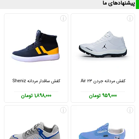
پیشنهادهای ما
i
i
کفش مردانه جردن Air 23
کفش ساقدار مردانه Sheniz
959,000 تومان
1,898,000 تومان
i
i