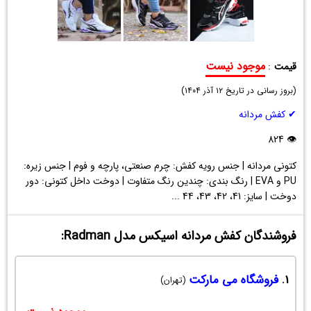
موجود نیست
قیمت
:
کفش
(
مردانه
بروز رسانی در تاریخ
۱۲ آذر ۱۴۰۴
)
اسیکس
✔ کفش مردانه
مدل
Radman
👁 824
کتونی مردانه | جنس رویه کفش: چرم صنعتی، پارچه و فوم | جنس زیره:
PU و EVA | رنگ بندی: چندین رنگ متفاوت | دوخت داخل کتونی: دور
دوخت | سایز: 41، 42، 43، 44 ...
فروشندگان کفش مردانه اسیکس مدل Radman:
1.
فروشگاه می مارکت
(تهران)