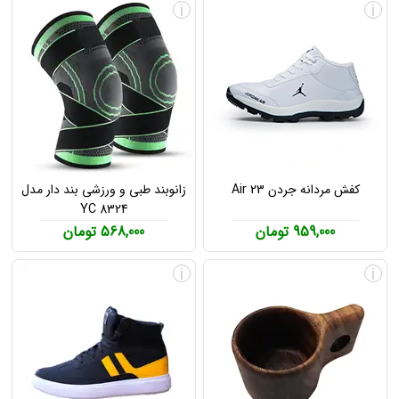
i
i
کفش مردانه جردن Air 23
زانوبند طبی و ورزشی بند دار مدل
YC 8324
959,000 تومان
568,000 تومان
i
i