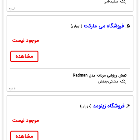
رنگ: سفید-آبی
2609
5.
فروشگاه می مارکت
(تهران)
موجود نیست
مشاهده
کفش ورزشی مردانه مدل Radman
رنگ: مشکی-بنفش
2614
6.
فروشگاه زینومد
(تهران)
موجود نیست
مشاهده