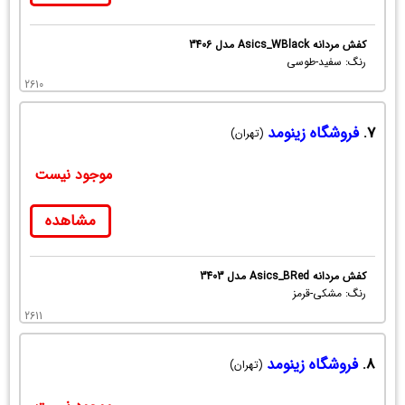
کفش مردانه Asics_WBlack مدل 3406
رنگ: سفید-طوسی
2610
7.
فروشگاه زینومد
(تهران)
موجود نیست
مشاهده
کفش مردانه Asics_BRed مدل 3403
رنگ: مشکی-قرمز
2611
8.
فروشگاه زینومد
(تهران)