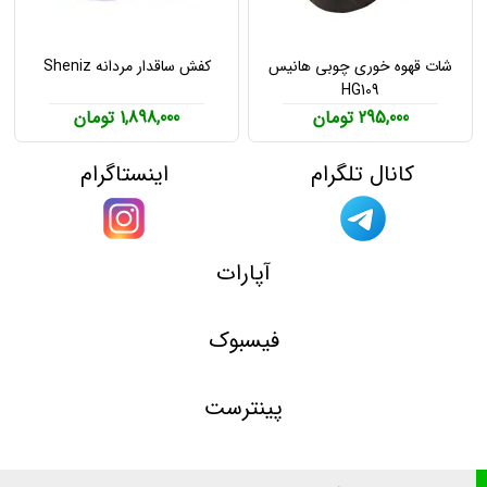
شات قهوه خوری چوبی هانیس
کفش ساقدار مردانه Sheniz
HG109
295,000 تومان
1,898,000 تومان
کانال تلگرام
اینستاگرام
آپارات
فیسبوک
پینترست