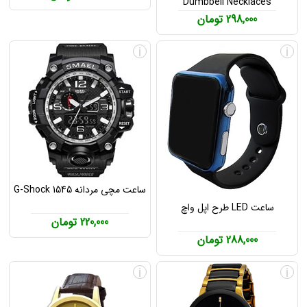
Dumbbell Necklaces
298,000 تومان
i
i
ساعت مچی مردانه G-Shock 1545
ساعت LED طرح اپل واچ
220,000 تومان
288,000 تومان
i
i