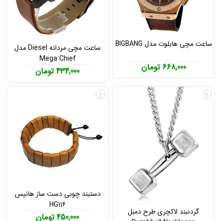
ساعت مچی هابلوت مدل BIGBANG
ساعت مچی مردانه Diesel مدل
Mega Chief
668,000 تومان
434,000 تومان
i
i
دستبند چوبی دست ساز هانیس
HG116
گردنبند لاکچری طرح دمبل
450,000 تومان