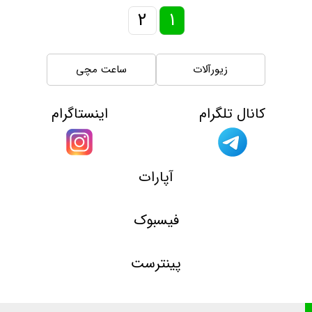
2
1
زیورآلات
ساعت مچی
کانال تلگرام
اینستاگرام
آپارات
فیسبوک
پینترست