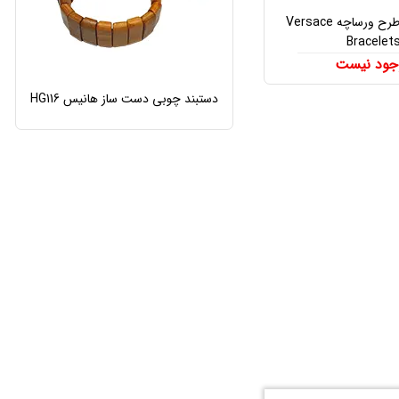
دستبند چرم طرح ورساچه Versace
Bracelet
جود نیست
دستبند چوبی دست ساز هانیس HG116