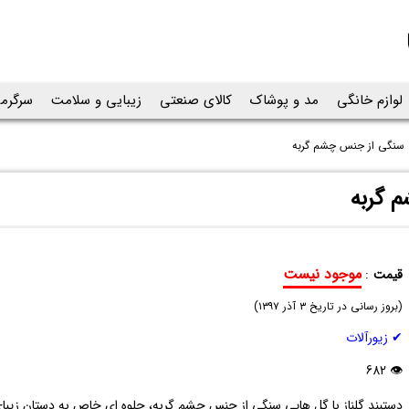
لوازم خانگی
مد و پوشاک
کالای صنعتی
زیبایی و سلامت
سرگرم
یی سنگی از جنس چشم گربه
م گربه
موجود نیست
قیمت
:
دستبند
(
گلناز
بروز رسانی در تاریخ
۳ آذر ۱۳۹۷
)
با
✔ زیورآلات
گل
هایی
👁 682
سنگی
دستبند گلناز با گل هایی سنگی از جنس چشم گربه، جلوه ای خاص به دستان زیبا
از