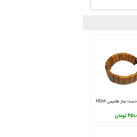
ت ساز هانیس HG116
45 تومان