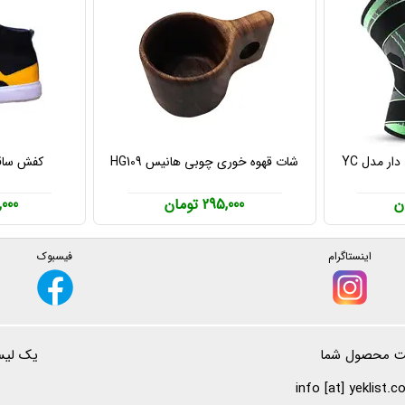
زانوبند طبی و ورزشی بند دار مدل YC
شات قهوه خوری چوبی هانیس HG109
کفش ساقدار 
295,000 تومان
98,000
اینستاگرام
فیسبوک
ت محصول شما
یک لیست
info [at] yeklist.