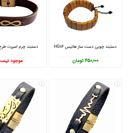
دستبند چوبی دست ساز هانیس HG116
دستبند چرم اسپرت طرح
450,000 تومان
موجود نیس
i
i