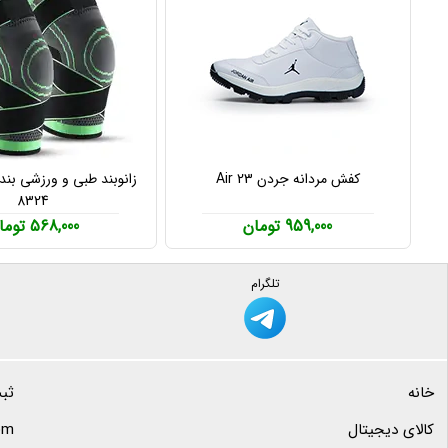
کفش مردانه جردن Air 23
8324
959,000 تومان
568,000 تومان
تلگرام
خانه
ثب
کالای دیجیتال
com