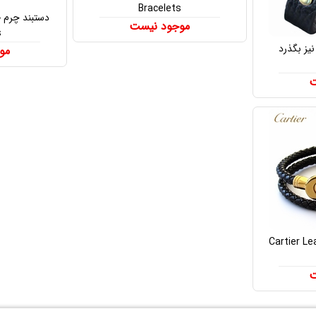
Bracelets
موجود نیست
s
یز بگذرد
مو
ت
کارتیر Cartier Leather
ت