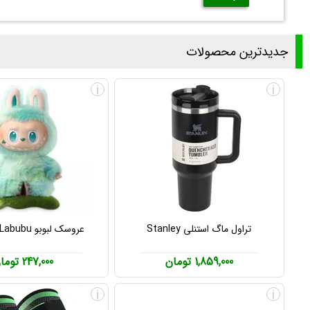
جدیدترین محصولات
i
i
تراول ماگ استنلی Stanley
عروسک لبوبو Labubu پاپ مارت
1,859,000 تومان
247,000 تومان
i
i