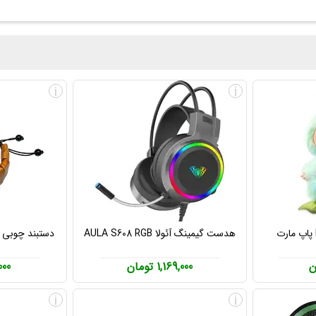
i
i
هدست گیمینگ آئولا AULA S608 RGB
دستبند چوبی دس
1,169,000 تومان
0,000
i
i