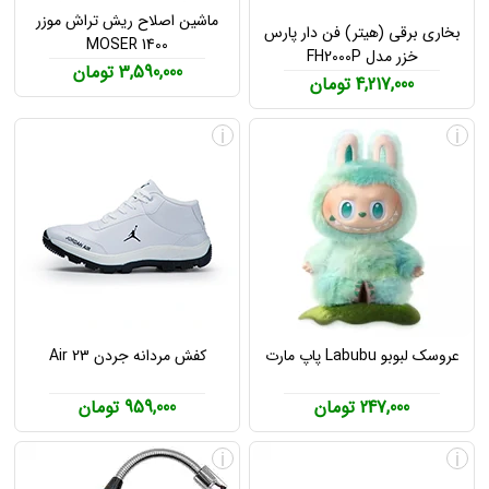
ماشین اصلاح ریش تراش موزر
بخاری برقی (هیتر) فن دار پارس
MOSER 1400
خزر مدل FH2000P
3,590,000 تومان
4,217,000 تومان
i
i
عروسک لبوبو Labubu پاپ مارت
کفش مردانه جردن Air 23
247,000 تومان
959,000 تومان
i
i