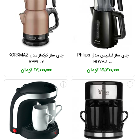
چای ساز فیلیپس مدل Philips
چای ساز کرکماز مدل KORKMAZ
A331-02
HD7301-00
15,300,000 تومان
13,000,000 تومان
i
i