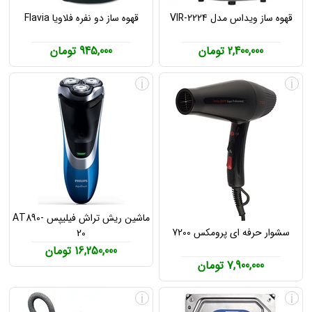
قهوه ساز ویداس مدل VIR-2224
قهوه ساز دو نفره فلاویا Flavia
2,400,000 تومان
945,000 تومان
i
i
ماشین ریش تراش فیلیپس AT890-
سشوار حرفه ای پرومکس 7200
20
16,250,000 تومان
7,900,000 تومان
i
i