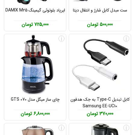
ست مبدل کابل شارژ و انتقال دیتا
ایرپاد بلوتوثی گیمینگ DAMIX M25
500,000 تومان
725,000 تومان
i
i
کابل تبدیل Type-C به جک هدفون
چای ساز میگل مدل GTS 070
Samsung EE-UC10
370,000 تومان
6,800,000 تومان
i
i