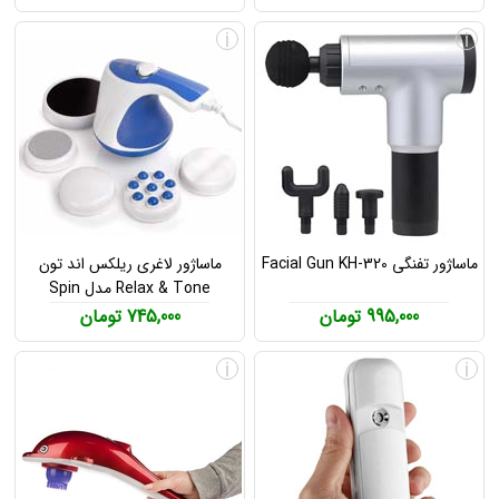
i
i
ماساژور تفنگی Facial Gun KH-320
ماساژور لاغری ریلکس اند تون
Relax & Tone مدل Spin
995,000 تومان
745,000 تومان
i
i