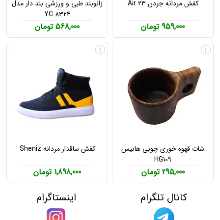
کفش مردانه جردن Air 23
زانوبند طبی و ورزشی بند دار مدل
YC 8324
959,000 تومان
568,000 تومان
i
i
شات قهوه خوری چوبی هانیس
کفش ساقدار مردانه Sheniz
HG109
295,000 تومان
1,898,000 تومان
کانال تلگرام
اینستاگرام