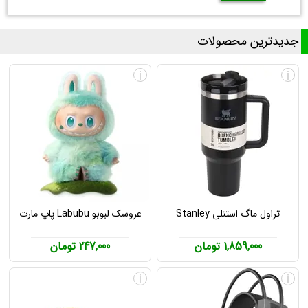
جدیدترین محصولات
i
i
تراول ماگ استنلی Stanley
عروسک لبوبو Labubu پاپ مارت
1,859,000 تومان
247,000 تومان
i
i