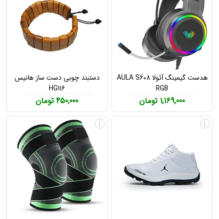
هدست گیمینگ آئولا AULA S608
دستبند چوبی دست ساز هانیس
HG116
RGB
1,169,000 تومان
450,000 تومان
i
i