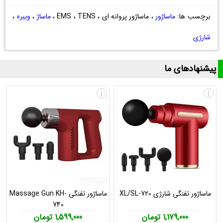
برچسب ها:
ماساژور
، ماساژور پروانه ای ، EMS ، TENS ،
ماساژ
،
ویبره
،
شارژی
پیشنهادهای ما
i
i
ماساژور تفنگی شارژی XL/SL-720
ماساژور تفنگی Massage Gun KH-
740
1,179,000 تومان
1,599,000 تومان