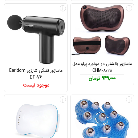
i
i
ماساژور بالشتی دو موتوره پیلو مدل
CHM-8028
ماساژور تفنگی شارژی Earldom
ET-V6
949,000 تومان
موجود نیست
i
i