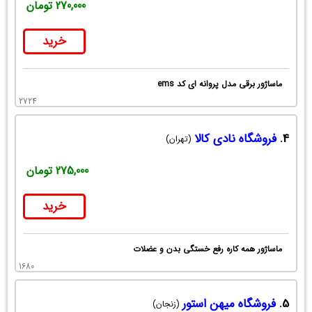
270,000 تومان
خرید
ماساژور برقی مدل پروانه ای کد ems
2724
4.
فروشگاه نادی کالا
(تهران)
275,000 تومان
خرید
ماساژور همه کاره رفع خستگی بدن و عضلات
1680
5.
فروشگاه میهن استور
(زنجان)