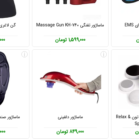
EMS
ماساژور تفنگی Massage Gun KH-740
گن لاغری
1,599,000 تومان
0,000
i
i
ماساژور لاغری ریلکس اند تون Relax &
ماساژور دلفینی
ماساژور صندل
849,000 تومان
00,000