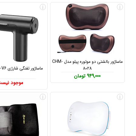
i
i
ماساژور بالشتی دو موتوره پیلو مدل CHM-
8028
ماساژور تفنگی شارژی Earldom ET-V6
949,000 تومان
موجود نیس
i
i