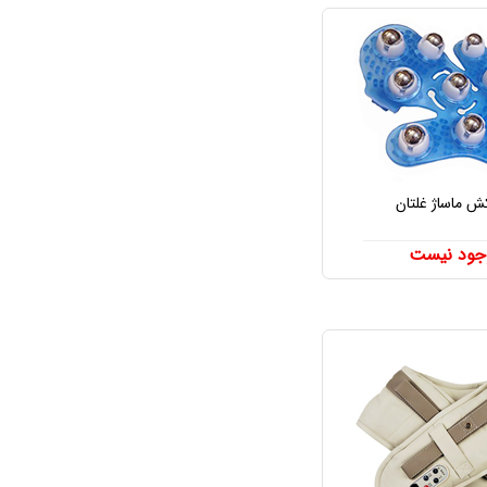
 ماساژ غلتان
جود نیست