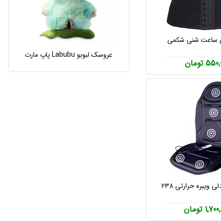
 ساعت شنی شکمی
عروسک لبوبو Labubu پاپ مارت
55 تومان
ی ویبره حرارتی 238
1,7 تومان