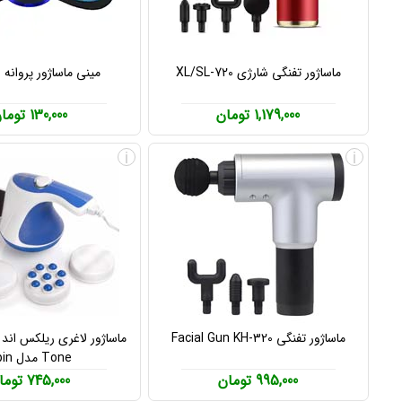
ماساژور تفنگی شارژی XL/SL-720
مینی ماساژور پروانه ای 
1,179,000 تومان
130,000 تومان
i
i
ماساژور تفنگی Facial Gun KH-320
Tone مدل Spin
995,000 تومان
745,000 تومان