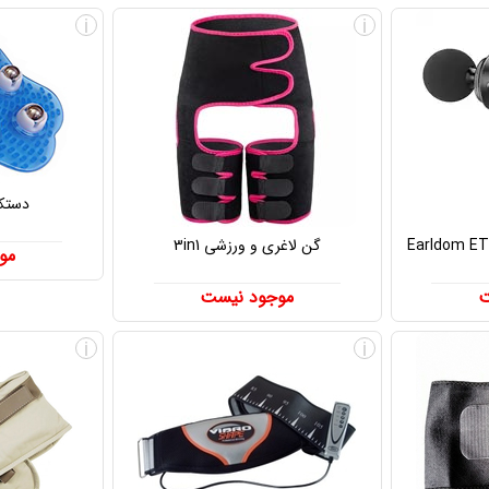
i
i
دستکش
گن لاغری و ورزشی 3in1
مو
ت
موجود نیست
i
i