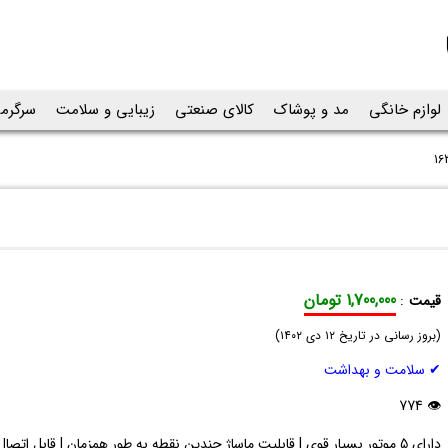
لوازم خانگی
مد و پوشاک
کالای صنعتی
زیبایی و سلامت
سرگرم
1,700,000 تومان
قیمت
:
ماساژور
(
صندلی
بروز رسانی در تاریخ
۱۲ دی ۱۴۰۲
)
ویبره
✔ سلامت و بهداشت
حرارتی
163
👁 774
دارای 5 موتور بسیار قوی | قابلیت ماساژ چندین نقطه به طور همزمان | قابل اتصا