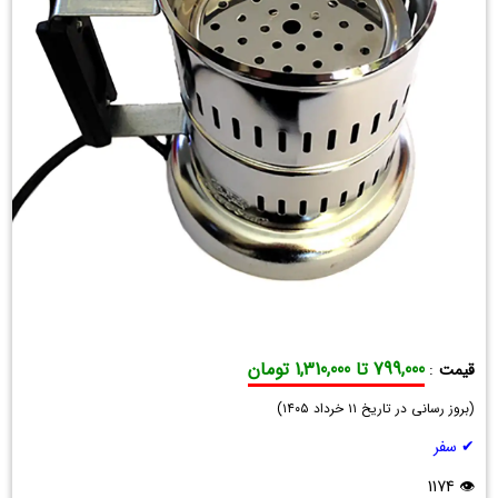
799,000 تا 1,310,000 تومان
قیمت
:
دستگاه
(
زغال
بروز رسانی در تاریخ
۱۱ خرداد ۱۴۰۵
)
سرخ
✔ سفر
کن
سزار
👁 1174