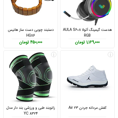
هدست گیمینگ آئولا AULA S608
دستبند چوبی دست ساز هانیس
HG116
RGB
1,169,000 تومان
450,000 تومان
i
i
کفش مردانه جردن Air 23
زانوبند طبی و ورزشی بند دار مدل
YC 8324