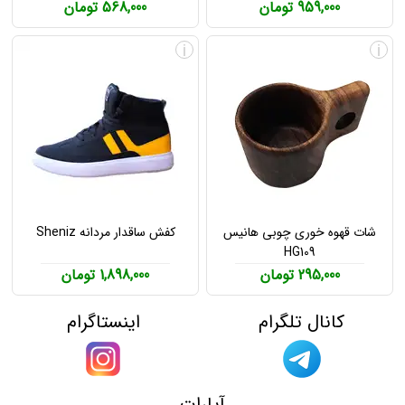
959,000 تومان
568,000 تومان
i
i
شات قهوه خوری چوبی هانیس
کفش ساقدار مردانه Sheniz
HG109
295,000 تومان
1,898,000 تومان
کانال تلگرام
اینستاگرام
آپارات