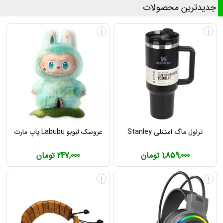
جدیدترین محصولات
i
i
تراول ماگ استنلی Stanley
عروسک لبوبو Labubu پاپ مارت
1,859,000 تومان
247,000 تومان
i
i