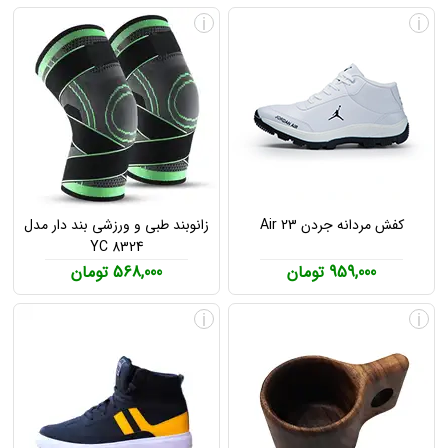
i
i
کفش مردانه جردن Air 23
زانوبند طبی و ورزشی بند دار مدل
YC 8324
959,000 تومان
568,000 تومان
i
i