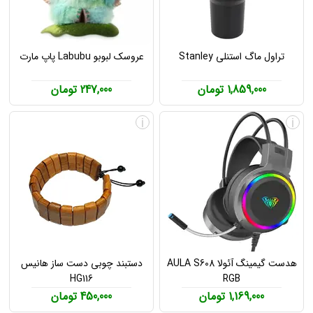
تراول ماگ استنلی Stanley
عروسک لبوبو Labubu پاپ مارت
1,859,000 تومان
247,000 تومان
i
i
هدست گیمینگ آئولا AULA S608
دستبند چوبی دست ساز هانیس
HG116
RGB
1,169,000 تومان
450,000 تومان