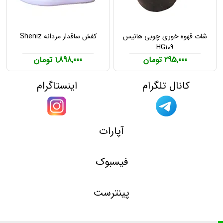
شات قهوه خوری چوبی هانیس
کفش ساقدار مردانه Sheniz
HG109
295,000 تومان
1,898,000 تومان
کانال تلگرام
اینستاگرام
آپارات
فیسبوک
پینترست