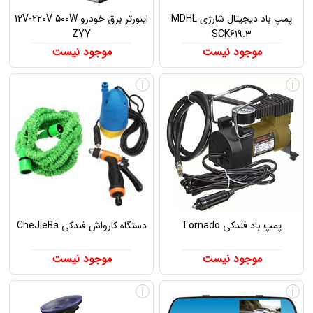
پمپ باد دیجیتال شارژی MDHL
اینورتر برق خودرو 12V-220V 500W
ZYY
SCK619.3
موجود نیست
موجود نیست
i
i
پمپ باد فندکی Tornado
دستگاه کارواش فندکی CheJieBa
موجود نیست
موجود نیست
i
i