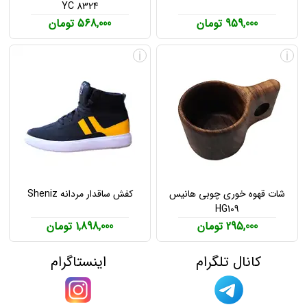
YC 8324
959,000 تومان
568,000 تومان
i
i
شات قهوه خوری چوبی هانیس
کفش ساقدار مردانه Sheniz
HG109
295,000 تومان
1,898,000 تومان
کانال تلگرام
اینستاگرام