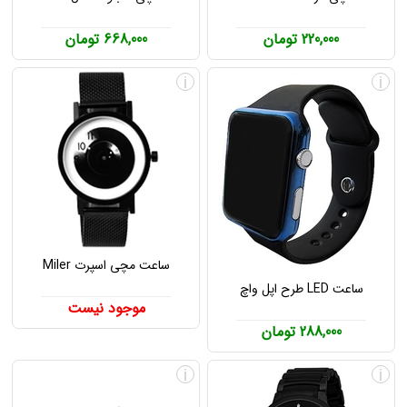
220,000 تومان
668,000 تومان
i
i
ساعت مچی اسپرت Miler
ساعت LED طرح اپل واچ
موجود نیست
288,000 تومان
i
i