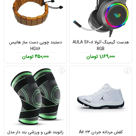
هدست گیمینگ آئولا AULA S608
دستبند چوبی دست ساز هانیس
HG116
RGB
1,169,000 تومان
450,000 تومان
i
i
کفش مردانه جردن Air 23
زانوبند طبی و ورزشی بند دار مدل