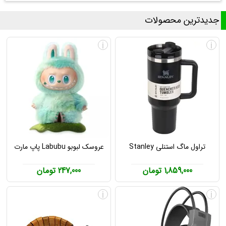
جدیدترین محصولات
i
i
تراول ماگ استنلی Stanley
عروسک لبوبو Labubu پاپ مارت
1,859,000 تومان
247,000 تومان
i
i