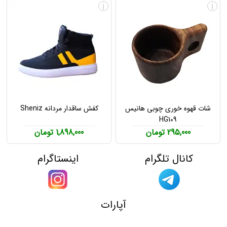
i
i
شات قهوه خوری چوبی هانیس
کفش ساقدار مردانه Sheniz
HG109
295,000 تومان
1,898,000 تومان
کانال تلگرام
اینستاگرام
آپارات