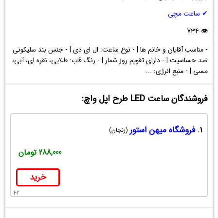
طرح
✔ ساعت مچی
اپل
واچ
👁 734
- مناسب آقایان و خانم ها | - نوع ساعت: ال ای دی | - جنس بند سلیکونی
ضد حساسیت | - دارای تقویم روز شمار | - رنگ قاب: طلایی، نقره ای، آبی،
مسی | - منبع انرژی: ...
فروشندگان ساعت LED طرح اپل واچ:
1.
فروشگاه میهن استور
(زنجان)
288,000 تومان
خرید
42