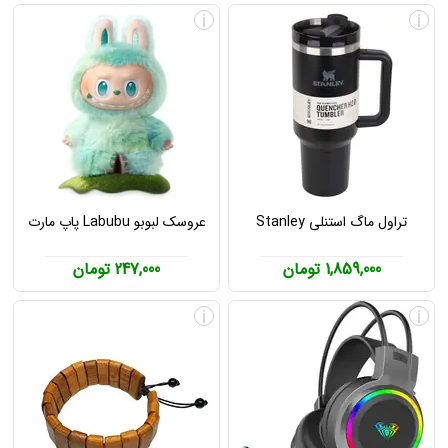
i
i
تراول ماگ استنلی Stanley
عروسک لبوبو Labubu پاپ مارت
1,859,000 تومان
247,000 تومان
i
i