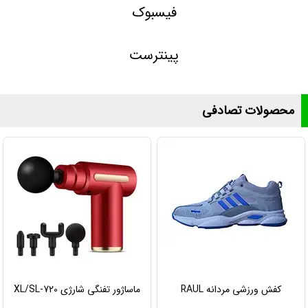
فیسبوک
پینترست
محصولات تصادفی
کفش ورزشی مردانه RAUL
ماساژور تفنگی شارژی XL/SL-720