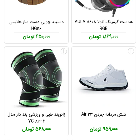
هدست گیمینگ آئولا AULA S608
دستبند چوبی دست ساز هانیس
HG116
RGB
1,169,000 تومان
450,000 تومان
i
i
کفش مردانه جردن Air 23
زانوبند طبی و ورزشی بند دار مدل
YC 8324
959,000 تومان
568,000 تومان