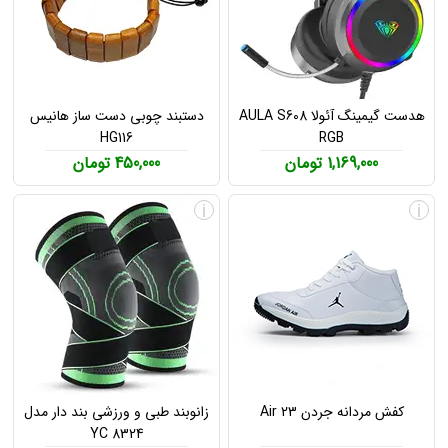
هدست گیمینگ آئولا AULA S608
دستبند چوبی دست ساز هانیس
HG116
RGB
1,169,000 تومان
450,000 تومان
i
i
کفش مردانه جردن Air 23
زانوبند طبی و ورزشی بند دار مدل
YC 8324