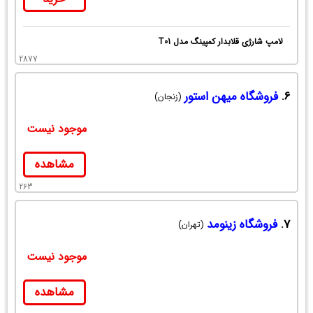
لامپ شارژی قلابدار کمپینگ مدل T01
2877
6.
فروشگاه میهن استور
(زنجان)
موجود نیست
مشاهده
263
7.
فروشگاه زینومد
(تهران)
موجود نیست
مشاهده