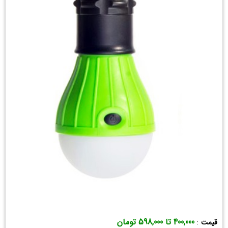
400,000 تا 598,000 تومان
قیمت
: