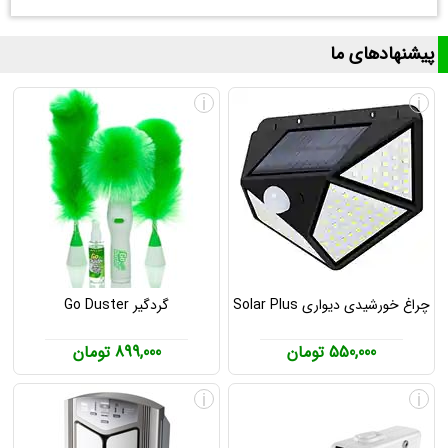
پیشنهادهای ما
i
i
چراغ خورشیدی دیواری Solar Plus
گردگیر Go Duster
550,000 تومان
899,000 تومان
i
i