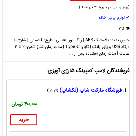
لامپ
(
کمپینگ
بروز رسانی در تاریخ
۲۹ تیر ۱۴۰۵
)
شارژی
✔ لوازم برقی خانه
آویزی
👁 791
جنس بدنه: پلاستیک ABS | رنگ نور: آفتابی | طرح: فلامیتی | شارژ: با
درگاه USB و پاور بانک | کابل: Type-C | مدت زمان شارژ شدن: 2 تا 3
ساعت | مدت زمان استفاده پس از ...
فروشندگان لامپ کمپینگ شارژی آویزی:
1.
فروشگاه مارکت شاپ (تکشاپ)
(تهران)
400,000 تومان
خرید