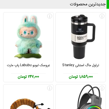
جدیدترین محصولات
i
i
تراول ماگ استنلی Stanley
عروسک لبوبو Labubu پاپ مارت
1,859,000 تومان
247,000 تومان
i
i