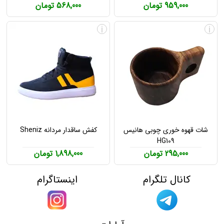
959,000 تومان
568,000 تومان
i
i
شات قهوه خوری چوبی هانیس
کفش ساقدار مردانه Sheniz
HG109
295,000 تومان
1,898,000 تومان
کانال تلگرام
اینستاگرام