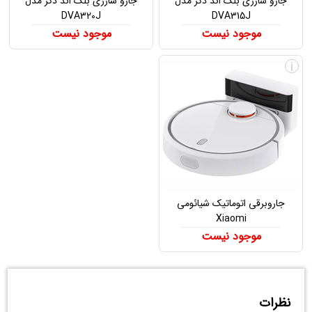
جارو شارژی بلک اند دکر مدل
جارو شارژی بلک اند دکر مدل
DVA320J
DVA315J
موجود نیست
موجود نیست
i
جاروبرقی اتوماتیک شیائومی
Xiaomi
موجود نیست
نظرات