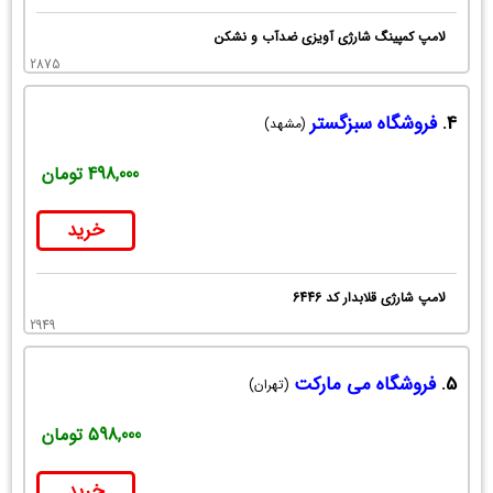
لامپ کمپینگ شارژی آویزی ضدآب و نشکن
2875
4.
فروشگاه سبزگستر
(مشهد)
498,000 تومان
خرید
لامپ شارژی قلابدار کد 6446
2949
5.
فروشگاه می مارکت
(تهران)
598,000 تومان
خرید