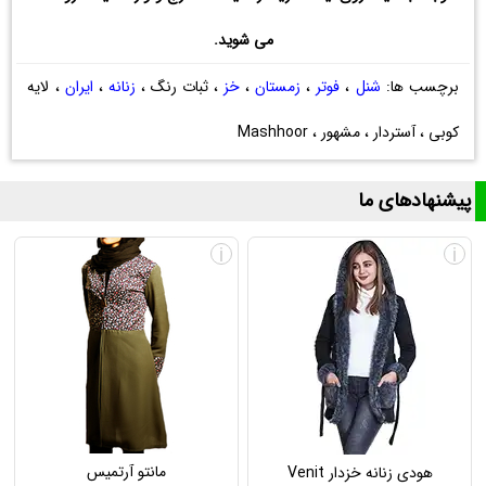
می شوید.
برچسب ها:
شنل
،
فوتر
،
زمستان
،
خز
، ثبات رنگ ،
زنانه
،
ایران
، لایه
کوبی ، آستردار ، مشهور ، Mashhoor
پیشنهادهای ما
i
i
مانتو آرتمیس
هودی زنانه خزدار Venit