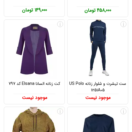
149,000 تومان
458,000 تومان
i
i
ست تیشرت و شلوار زنانه US Polo
کت زنانه السانا Elsana کد 797
1251A05
موجود نیست
موجود نیست
i
i