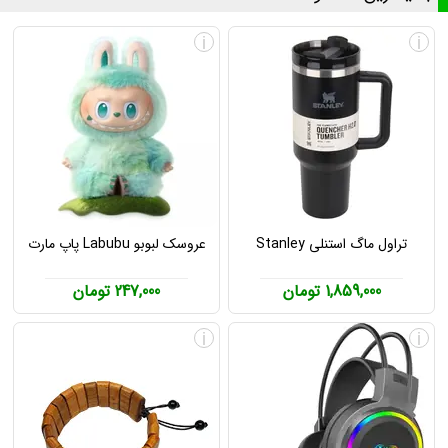
i
i
تراول ماگ استنلی Stanley
عروسک لبوبو Labubu پاپ مارت
1,859,000 تومان
247,000 تومان
i
i