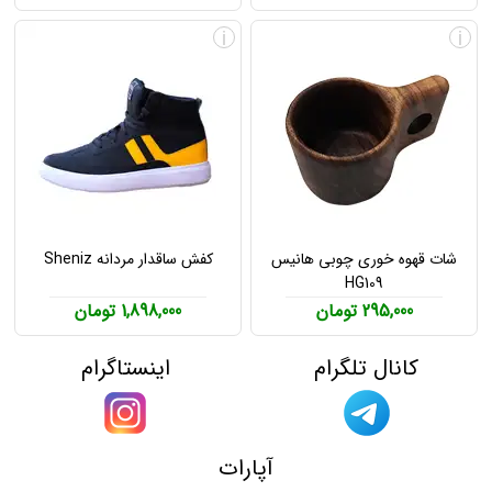
i
i
شات قهوه خوری چوبی هانیس
کفش ساقدار مردانه Sheniz
HG109
295,000 تومان
1,898,000 تومان
کانال تلگرام
اینستاگرام
آپارات