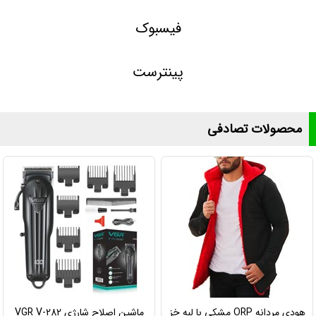
فیسبوک
پینترست
محصولات تصادفی
هودی مردانه ORP مشکی با لبه خز
ماشین اصلاح شارژی VGR V-282