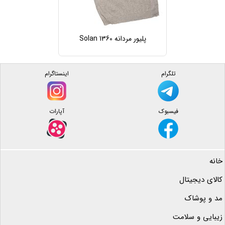
پلیور مردانه Solan 1360
تلگرام
اینستاگرام
فیسبوک
آپارات
خانه
کالای دیجیتال
مد و پوشاک
زیبایی و سلامت