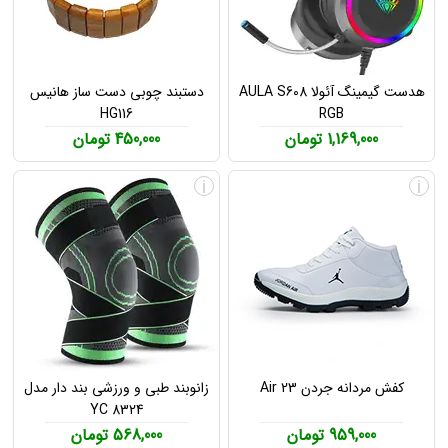
هدست گیمینگ آئولا AULA S608
دستبند چوبی دست ساز هانیس
HG116
RGB
1,169,000 تومان
450,000 تومان
i
i
کفش مردانه جردن Air 23
زانوبند طبی و ورزشی بند دار مدل
YC 8324
959,000 تومان
568,000 تومان