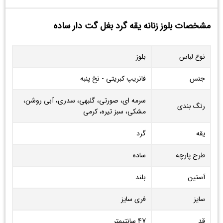
مشخصات بلوز زنانه یقه گرد بغل گت دار ساده
نوع لباس
بلوز
جنس
فانریپ کبریتی - نخ پنبه
سرمه ای، صورتی، گلبهی، سدری، آبی روشن،
رنگ بندی
مشکی، سبز تیره، کرمی
یقه
گرد
طرح پارچه
ساده
آستین
بلند
سایز
فری سایز
قد
47 سانتیمتر