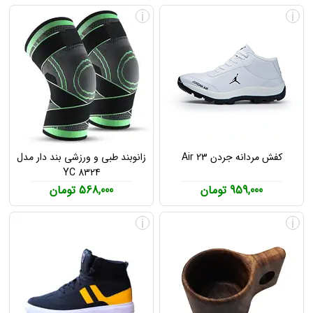
i
i
کفش مردانه جردن Air 23
زانوبند طبی و ورزشی بند دار مدل
YC 8324
959,000 تومان
568,000 تومان
i
i