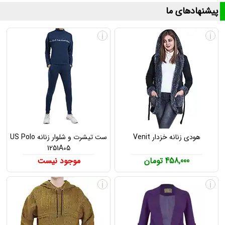
پیشنهادهای ما
i
i
هودی زنانه خزدار Venit
ست تیشرت و شلوار زنانه US Polo
1251A05
458,000 تومان
موجود نیست
i
i