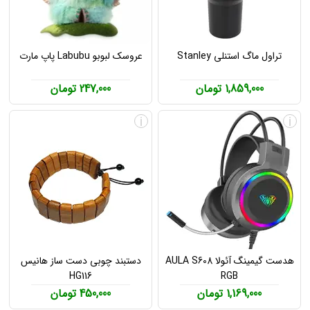
تراول ماگ استنلی Stanley
عروسک لبوبو Labubu پاپ مارت
1,859,000 تومان
247,000 تومان
i
i
هدست گیمینگ آئولا AULA S608
دستبند چوبی دست ساز هانیس
HG116
RGB
1,169,000 تومان
450,000 تومان