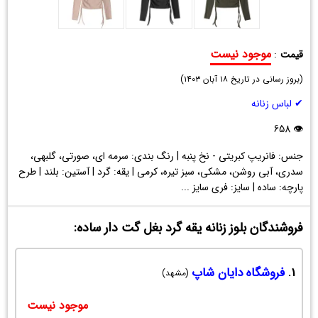
موجود نیست
قیمت
:
بلوز
(
زنانه
بروز رسانی در تاریخ
۱۸ آبان ۱۴۰۳
)
یقه
✔ لباس زنانه
گرد
بغل
👁 658
گت
جنس: فانریپ کبریتی - نخ پنبه | رنگ بندی: سرمه ای، صورتی، گلبهی،
دار
سدری، آبی روشن، مشکی، سبز تیره، کرمی | یقه: گرد | آستین: بلند | طرح
ساده
پارچه: ساده | سایز: فری سایز ...
فروشندگان بلوز زنانه یقه گرد بغل گت دار ساده:
1.
فروشگاه دایان شاپ
(مشهد)
موجود نیست