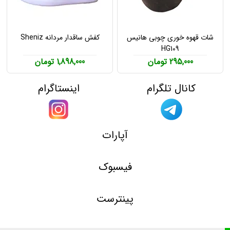
شات قهوه خوری چوبی هانیس
کفش ساقدار مردانه Sheniz
HG109
295,000 تومان
1,898,000 تومان
کانال تلگرام
اینستاگرام
آپارات
فیسبوک
پینترست