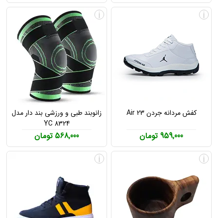
i
i
کفش مردانه جردن Air 23
زانوبند طبی و ورزشی بند دار مدل
YC 8324
959,000 تومان
568,000 تومان
i
i