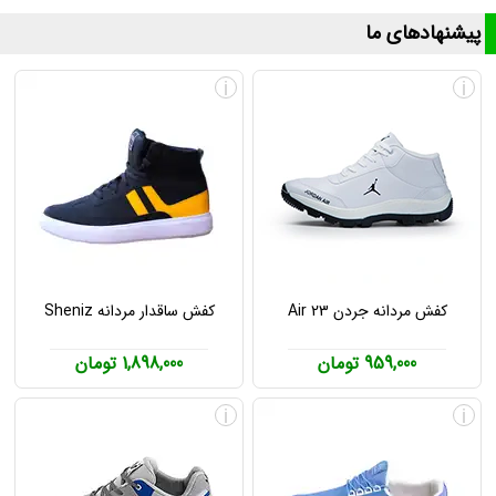
پیشنهادهای ما
i
i
کفش مردانه جردن Air 23
کفش ساقدار مردانه Sheniz
959,000 تومان
1,898,000 تومان
i
i