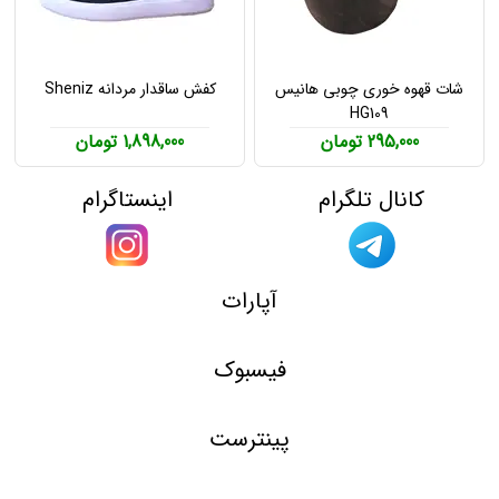
شات قهوه خوری چوبی هانیس
کفش ساقدار مردانه Sheniz
HG109
295,000 تومان
1,898,000 تومان
کانال تلگرام
اینستاگرام
آپارات
فیسبوک
پینترست