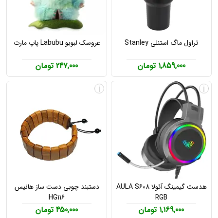
تراول ماگ استنلی Stanley
عروسک لبوبو Labubu پاپ مارت
1,859,000 تومان
247,000 تومان
i
i
هدست گیمینگ آئولا AULA S608
دستبند چوبی دست ساز هانیس
HG116
RGB
1,169,000 تومان
450,000 تومان