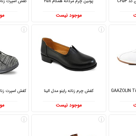
 C253
پوتین چرم مردانه همگام 258
ت
موجود نیست
مو
i
i
زنانه مردانه GAAZOLIN Tiger
کفش چرم زنانه راینو مدل الینا
کفش اسپرت زنانه
ت
موجود نیست
مو
i
i