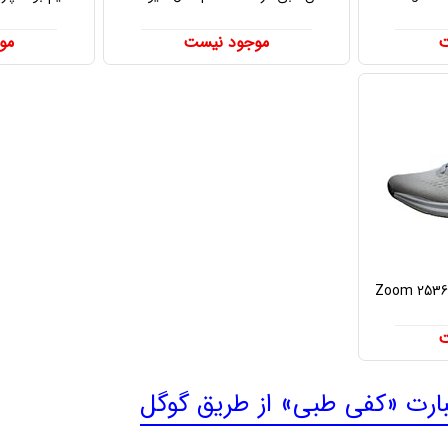
ت
موجود نیست
مو
ت
رت «کفی طبی» از طریق گوگل