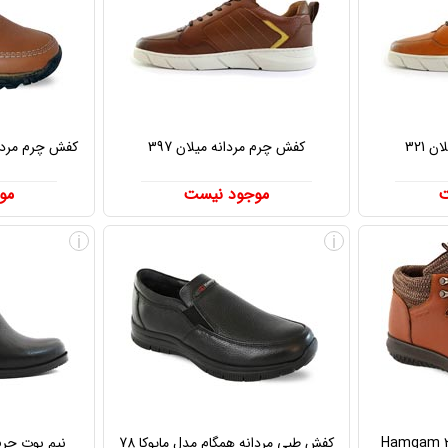
 321
کفش چرم مردانه میلان 397
کفش چرم مردانه
ت
موجود نیست
مو
i
i
کفش طبی مردانه همگام مدل مایوکا 78
نیم بوت چرم زن