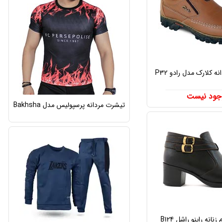
 کلارک مدل رادو P32
جود نیست
تیشرت مردانه پرسپولیس مدل Bakhsha
انه راینو راشل B124