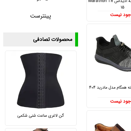
کفش اسپرت زنانه آدیداس Marathon TR
15
جود نیست
پینترست
محصولات تصادفی
 همگام مدل مادرید 404
جود نیست
گن لاغری ساعت شنی شکمی