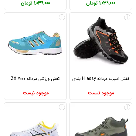
1,039,000 تومان
1,039,000 تومان
i
i
کفش اسپرت مردانه Hilassy بندی
کفش ورزشی مردانه ZX 7000
موجود نیست
موجود نیست
i
i