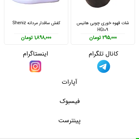
شات قهوه خوری چوبی هانیس
کفش ساقدار مردانه Sheniz
HG109
295,000 تومان
1,898,000 تومان
کانال تلگرام
اینستاگرام
آپارات
فیسبوک
پینترست