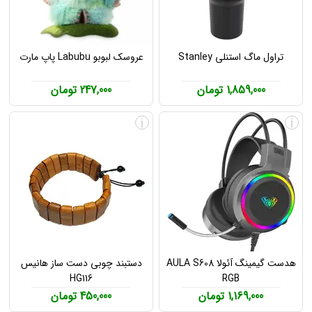
تراول ماگ استنلی Stanley
عروسک لبوبو Labubu پاپ مارت
1,859,000 تومان
247,000 تومان
i
i
هدست گیمینگ آئولا AULA S608
دستبند چوبی دست ساز هانیس
HG116
RGB
1,169,000 تومان
450,000 تومان