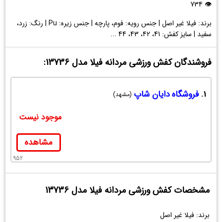
مدل
👁 734
13736
برند: فیلا غیر اصل | جنس رویه: فوم، پارچه | جنس زیره: Pu | رنگ: زرد،
سفید | سایز کفش: 41، 42، 43، 44 ...
فروشندگان کفش ورزشی مردانه فیلا مدل 13736:
1.
فروشگاه دایان شاپ
(مشهد)
موجود نیست
مشاهده
952
مشخصات کفش ورزشی مردانه فیلا مدل 13736
برند: فیلا غیر اصل