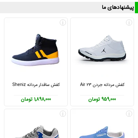
پیشنهادهای ما
i
i
کفش مردانه جردن Air 23
کفش ساقدار مردانه Sheniz
959,000 تومان
1,898,000 تومان
i
i