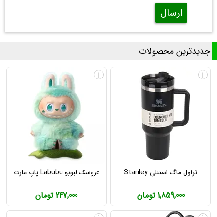
ارسال
جدیدترین محصولات
i
i
تراول ماگ استنلی Stanley
عروسک لبوبو Labubu پاپ مارت
1,859,000 تومان
247,000 تومان