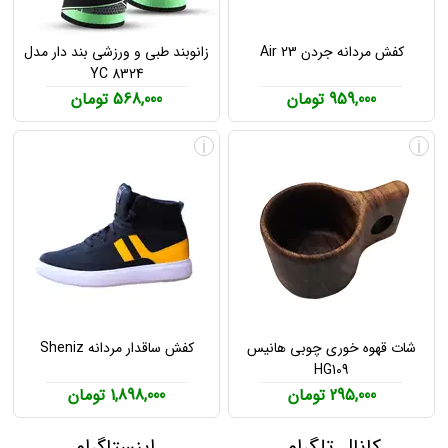
کفش مردانه جردن Air 23
زانوبند طبی و ورزشی بند دار مدل
YC 8324
959,000 تومان
568,000 تومان
i
i
شات قهوه خوری چوبی هانیس
کفش ساقدار مردانه Sheniz
HG109
295,000 تومان
1,898,000 تومان
کانال تلگرام
اینستاگرام