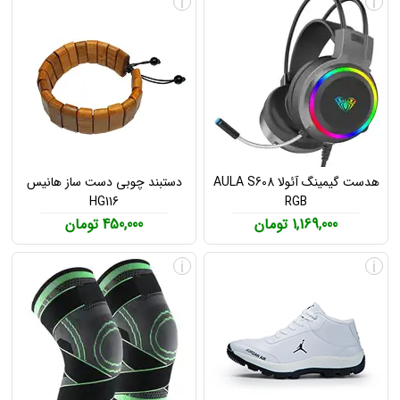
i
i
هدست گیمینگ آئولا AULA S608
دستبند چوبی دست ساز هانیس
HG116
RGB
1,169,000 تومان
450,000 تومان
i
i