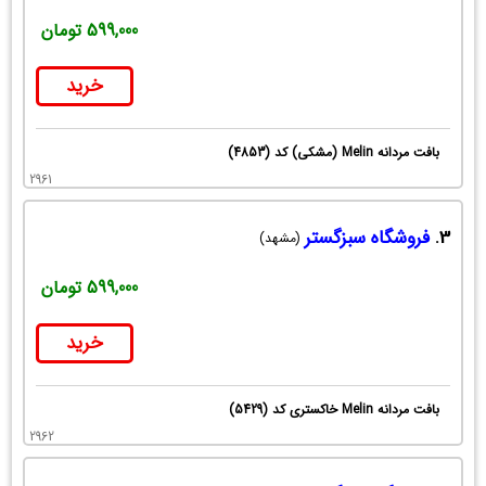
599,000 تومان
خرید
بافت مردانه Melin (مشکی) کد (4853)
2961
3.
فروشگاه سبزگستر
(مشهد)
599,000 تومان
خرید
بافت مردانه Melin خاکستری کد (5429)
2962