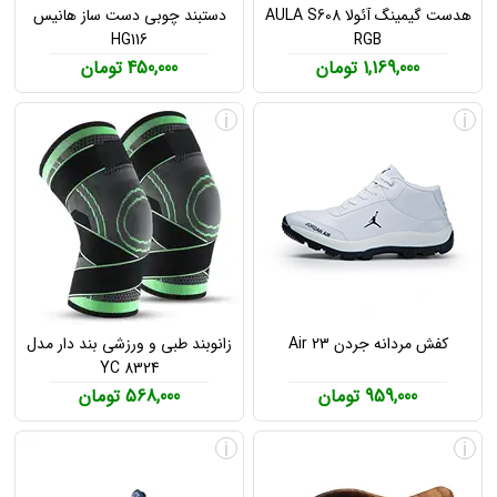
هدست گیمینگ آئولا AULA S608
دستبند چوبی دست ساز هانیس
HG116
RGB
1,169,000 تومان
450,000 تومان
i
i
کفش مردانه جردن Air 23
زانوبند طبی و ورزشی بند دار مدل
YC 8324
959,000 تومان
568,000 تومان
i
i