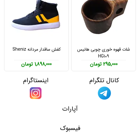
شات قهوه خوری چوبی هانیس
کفش ساقدار مردانه Sheniz
HG109
295,000 تومان
1,898,000 تومان
کانال تلگرام
اینستاگرام
آپارات
فیسبوک