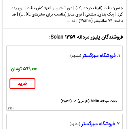
جنس: بافت (الیاف درجه یک) | دور آستین و انتها: کش بافت | نوع یقه:
گرد | رنگ بندی: مشکی | فری سایز (مناسب برای سایزهای L , XL) | قد
بافت: 74 سانتیمتر (±3cm) | قد ...
فروشندگان پلیور مردانه Solan 1359:
1.
فروشگاه سبزگستر
(مشهد)
599,000 تومان
خرید
بافت مردانه Melin (طوسی) کد (4854)
2960
2.
فروشگاه سبزگستر
(مشهد)