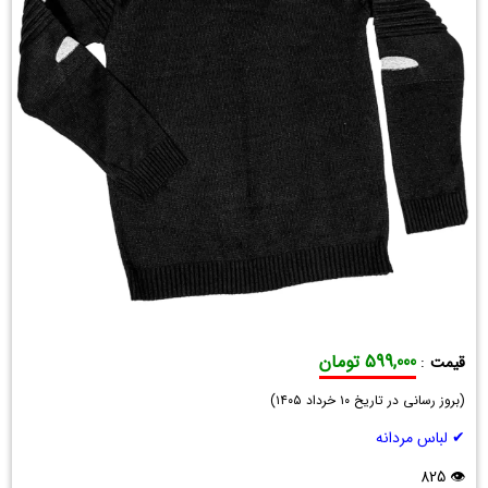
599,000 تومان
قیمت
:
پلیور
(
مردانه
بروز رسانی در تاریخ
۱۰ خرداد ۱۴۰۵
)
Solan
✔ لباس مردانه
1359
👁 825