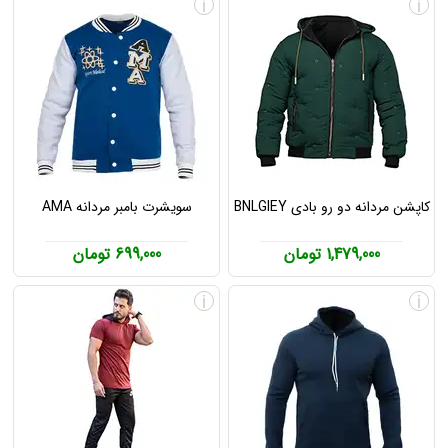
i
i
کاپشن مردانه دو رو بادی BNLGIEY
سویشرت بامبر مردانه AMA
1,479,000 تومان
699,000 تومان
i
i