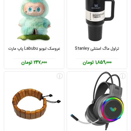
تراول ماگ استنلی Stanley
عروسک لبوبو Labubu پاپ مارت
1,859,000 تومان
247,000 تومان
i
i