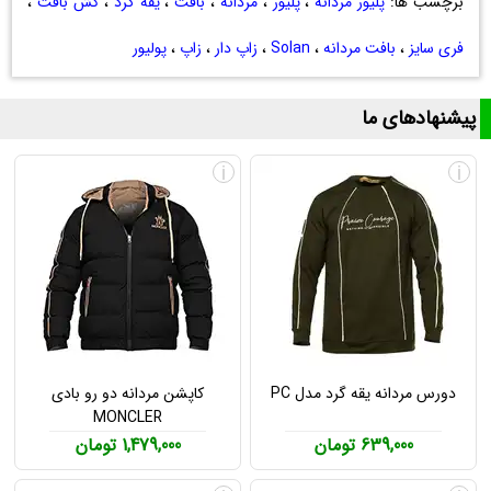
برچسب ها:
پلیور مردانه
،
پلیور
،
مردانه
،
بافت
،
یقه گرد
،
کش بافت
،
فری سایز
،
بافت مردانه
،
Solan
،
زاپ دار
،
زاپ
،
پولیور
پیشنهادهای ما
i
i
دورس مردانه یقه گرد مدل PC
کاپشن مردانه دو رو بادی
MONCLER
639,000 تومان
1,479,000 تومان