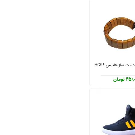
ت ساز هانیس HG116
45 تومان