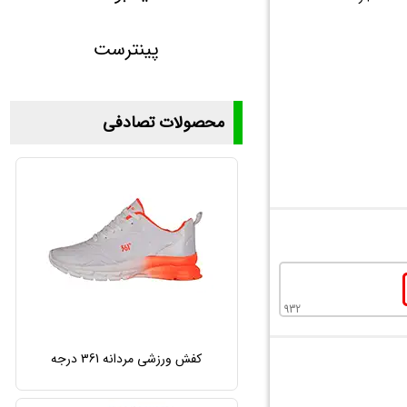
پینترست
محصولات تصادفی
932
کفش ورزشی مردانه 361 درجه