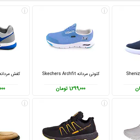
i
i
کتونی مردانه Skechers Archfit
کفش مردانه
1,299,000 تومان
19,000
i
i