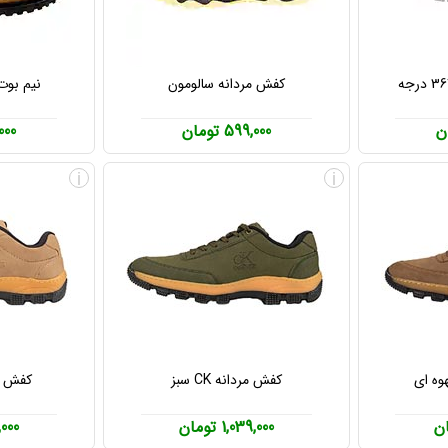
کفش مردانه سالومون
نیم بوت مر
599,000 تومان
8,000
i
i
کفش مردانه CK سبز
کفش مردان
1,039,000 تومان
39,000