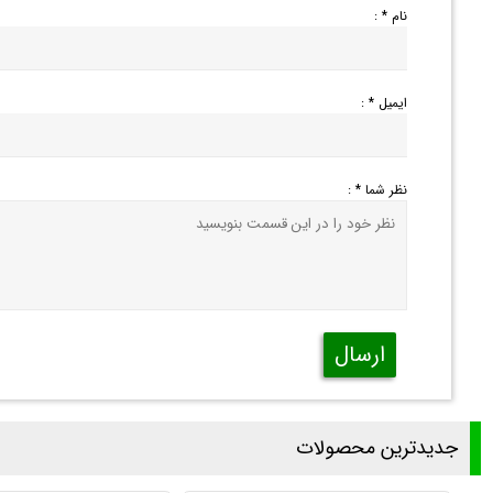
نام * :
ایمیل * :
نظر شما * :
ارسال
جدیدترین محصولات