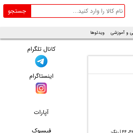
جستجو
ی و آموزشی
ویدئوها
کانال تلگرام
اینستاگرام
آپارات
فیسبوک
برند: Adidas غیراصل | جنس رویه: بافت | جنس زیره: Pu | سایز کفش: 41، 42، 43، 44 | رنگ: