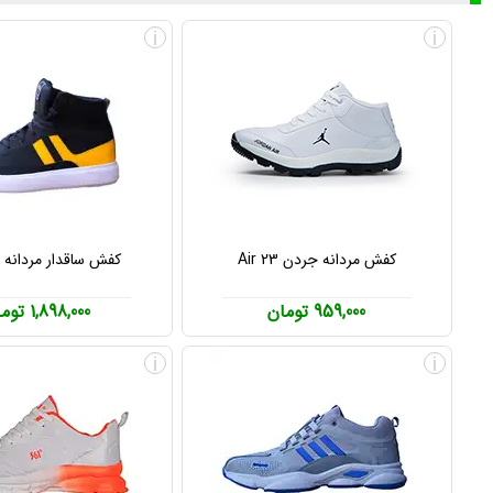
i
i
کفش مردانه جردن Air 23
کفش ساقدار مردانه Sheniz
959,000 تومان
1,898,000 تومان
i
i