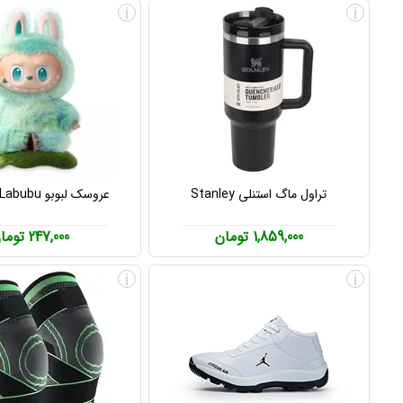
i
i
تراول ماگ استنلی Stanley
عروسک لبوبو Labubu پاپ مارت
1,859,000 تومان
247,000 تومان
i
i