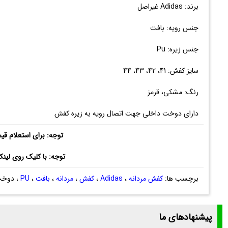
برند: Adidas غیراصل
جنس رویه: بافت
جنس زیره: Pu
سایز کفش: 41، 42، 43، 44
رنگ: مشکی، قرمز
دارای دوخت داخلی جهت اتصال رویه به زیره کفش
توجه: برای استعلام قی
توجه: با کلیک روی لین
برچسب ها:
کفش مردانه
،
Adidas
،
کفش
،
مردانه
،
بافت
،
PU
، دوخت
پیشنهادهای ما