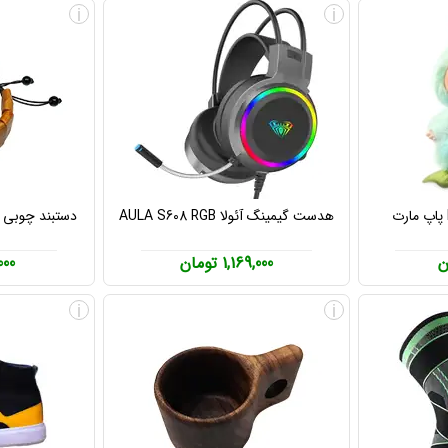
i
i
هدست گیمینگ آئولا AULA S608 RGB
دستبند چوبی دس
1,169,000 تومان
0,000
i
i