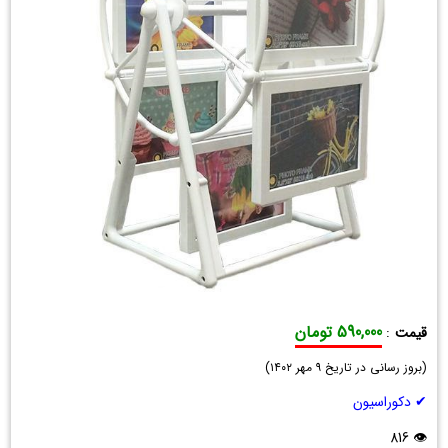
590,000 تومان
قیمت
:
قاب
(
عکس
بروز رسانی در تاریخ
۹ مهر ۱۴۰۲
)
چرخ
✔ دکوراسیون
و
فلک
👁 816