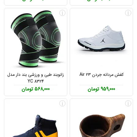
i
i
کفش مردانه جردن Air 23
زانوبند طبی و ورزشی بند دار مدل
YC 8324
959,000 تومان
568,000 تومان
i
i