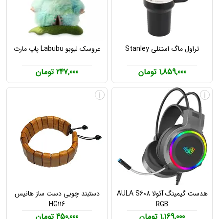
تراول ماگ استنلی Stanley
عروسک لبوبو Labubu پاپ مارت
1,859,000 تومان
247,000 تومان
i
i
هدست گیمینگ آئولا AULA S608
دستبند چوبی دست ساز هانیس
HG116
RGB
1,169,000 تومان
450,000 تومان