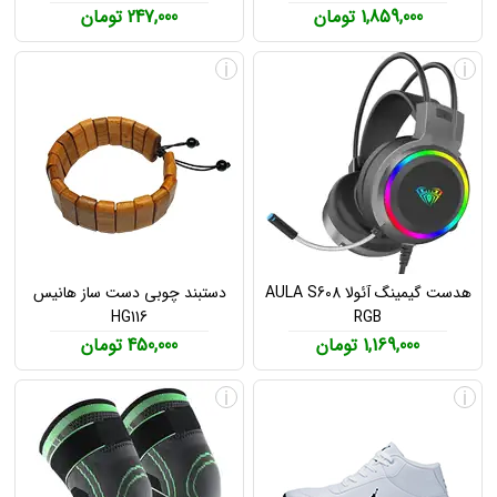
1,859,000 تومان
247,000 تومان
i
i
هدست گیمینگ آئولا AULA S608
دستبند چوبی دست ساز هانیس
HG116
RGB
1,169,000 تومان
450,000 تومان
i
i