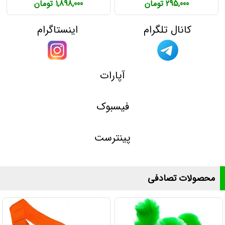
295,000 تومان
1,898,000 تومان
کانال تلگرام
اینستاگرام
آپارات
فیسبوک
پینترست
محصولات تصادفی