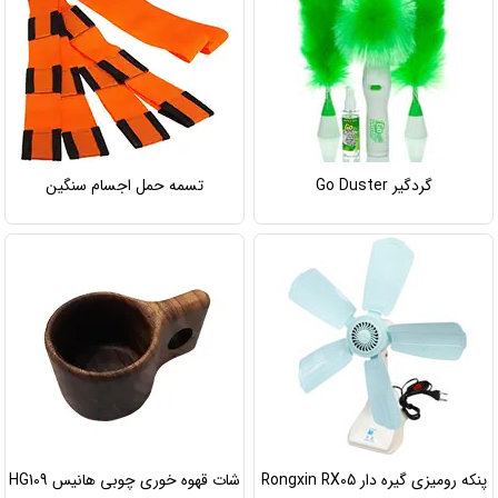
گردگیر Go Duster
تسمه حمل اجسام سنگین
پنکه رومیزی گیره دار Rongxin RX05
شات قهوه خوری چوبی هانیس HG109