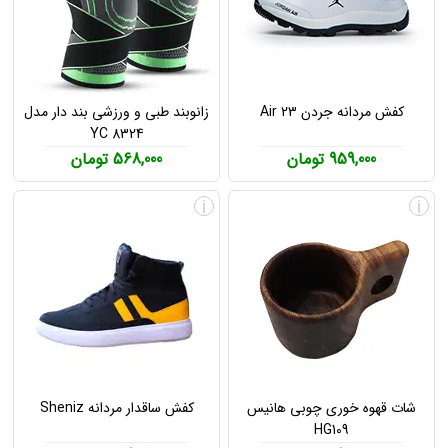
کفش مردانه جردن Air 23
زانوبند طبی و ورزشی بند دار مدل
YC 8324
959,000 تومان
568,000 تومان
i
i
شات قهوه خوری چوبی هانیس
کفش ساقدار مردانه Sheniz
HG109