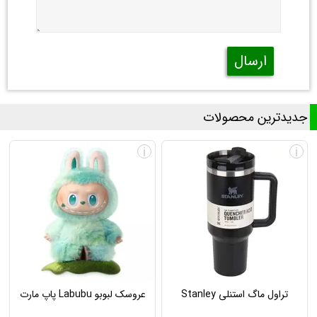
ارسال
جدیدترین محصولات
i
i
تراول ماگ استنلی Stanley
عروسک لبوبو Labubu پاپ مارت