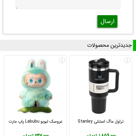
ارسال
جدیدترین محصولات
i
i
تراول ماگ استنلی Stanley
عروسک لبوبو Labubu پاپ مارت
1,859,000 تومان
247,000 تومان