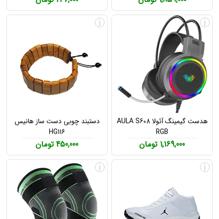
i
i
هدست گیمینگ آئولا AULA S608
دستبند چوبی دست ساز هانیس
HG116
RGB
1,169,000 تومان
450,000 تومان
i
i