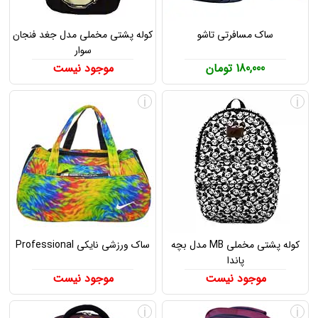
ساک مسافرتی تاشو
کوله پشتی مخملی مدل جغد فنجان
سوار
180,000 تومان
موجود نیست
i
i
کوله پشتی مخملی MB مدل بچه
ساک ورزشی نایکی Professional
پاندا
موجود نیست
موجود نیست
i
i