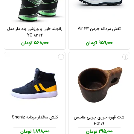
کفش مردانه جردن Air 23
زانوبند طبی و ورزشی بند دار مدل
YC 8324
959,000 تومان
568,000 تومان
i
i
شات قهوه خوری چوبی هانیس
کفش ساقدار مردانه Sheniz
HG109
295,000 تومان
1,898,000 تومان