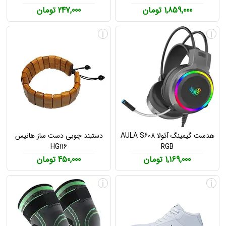
1,859,000 تومان
247,000 تومان
i
i
هدست گیمینگ آئولا AULA S608
دستبند چوبی دست ساز هانیس
HG116
RGB
1,169,000 تومان
450,000 تومان
i
i