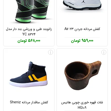
کفش مردانه جردن Air 23
زانوبند طبی و ورزشی بند دار مدل
YC 8324
959,000 تومان
568,000 تومان
i
i
شات قهوه خوری چوبی هانیس
کفش ساقدار مردانه Sheniz
HG109