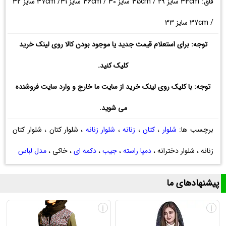
فاق: 34cm سایز 29 / 35cm سایز 30 / 36cm سایز 31/ 37cm سایز 32
/ 37cm سایز 33
توجه: برای استعلام قیمت جدید یا موجود بودن کالا روی لینک خرید
کلیک کنید.
توجه: با کلیک روی لینک خرید از سایت ما خارج و وارد سایت فروشنده
می شوید.
برچسب ها:
شلوار
،
کتان
،
زنانه
،
شلوار زنانه
، شلوار کتان ، شلوار کتان
زنانه ، شلوار دخترانه ،
دمپا راسته
،
جیب
،
دکمه ای
، خاکی ،
مدل لباس
پیشنهادهای ما
i
i