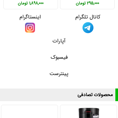
295,000 تومان
1,898,000 تومان
کانال تلگرام
اینستاگرام
آپارات
فیسبوک
پینترست
محصولات تصادفی