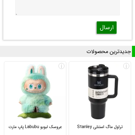
ارسال
جدیدترین محصولات
i
i
تراول ماگ استنلی Stanley
عروسک لبوبو Labubu پاپ مارت