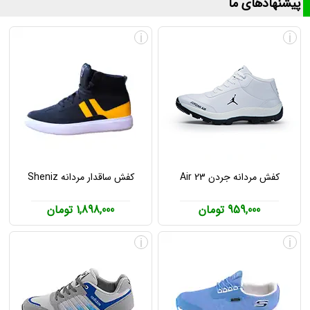
پیشنهادهای ما
i
i
کفش مردانه جردن Air 23
کفش ساقدار مردانه Sheniz
959,000 تومان
1,898,000 تومان
i
i