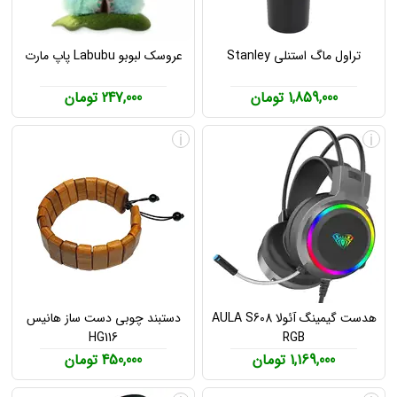
تراول ماگ استنلی Stanley
عروسک لبوبو Labubu پاپ مارت
1,859,000 تومان
247,000 تومان
i
i
هدست گیمینگ آئولا AULA S608
دستبند چوبی دست ساز هانیس
HG116
RGB
1,169,000 تومان
450,000 تومان