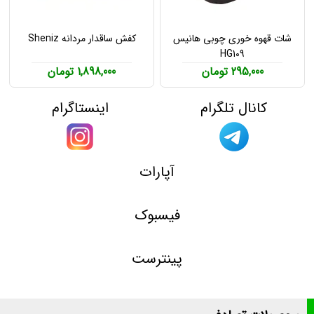
شات قهوه خوری چوبی هانیس
کفش ساقدار مردانه Sheniz
HG109
295,000 تومان
1,898,000 تومان
کانال تلگرام
اینستاگرام
آپارات
فیسبوک
پینترست