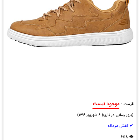
موجود نیست
قیمت
:
کفش
(
مردانه
بروز رسانی در تاریخ
۶ شهریور ۱۳۹۹
)
Denver
✔ کفش مردانه
مدل
15038
👁 658