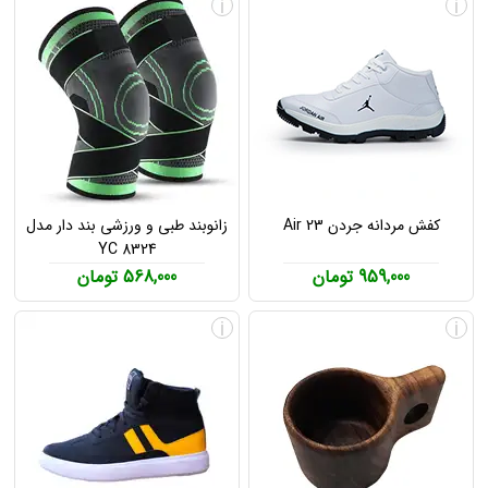
i
i
کفش مردانه جردن Air 23
زانوبند طبی و ورزشی بند دار مدل
YC 8324
959,000 تومان
568,000 تومان
i
i