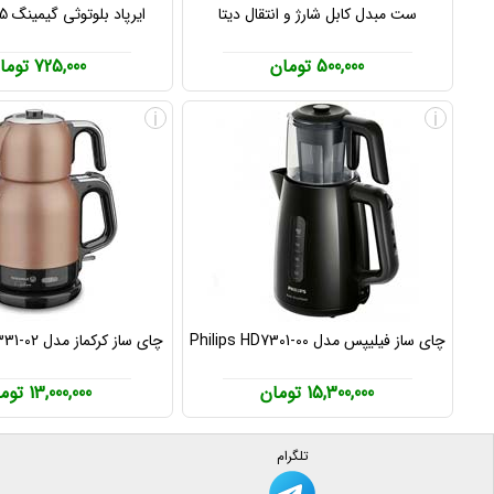
ست مبدل کابل شارژ و انتقال دیتا
ایرپاد بلوتوثی گیمینگ DAMIX M25
500,000 تومان
725,000 تومان
i
i
چای ساز فیلیپس مدل Philips HD7301-00
چای ساز کرکماز مدل KORKMAZ A331-02
15,300,000 تومان
13,000,000 تومان
تلگرام