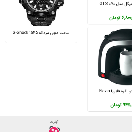
 مدل GTS 070
6,8 تومان
ساعت مچی مردانه G-Shock 1545
فره فلاویا Flavia
94 تومان
آپارات