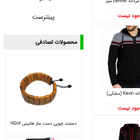
Denver سبز
جود نیست
پینترست
محصولات تصادفی
(مشکی)
جود نیست
دستبند چوبی دست ساز هانیس HG116