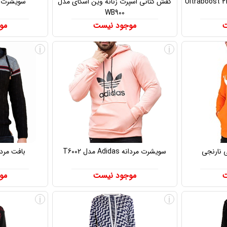
کفش کتانی اسپرت زنانه وین اسکای مدل
سویشرت مردانه 
WB900
ت
موجود نیست
مو
i
i
 نارنجی
سویشرت مردانه Adidas مدل T6002
بافت مردانه Ravin 
ت
موجود نیست
مو
i
i