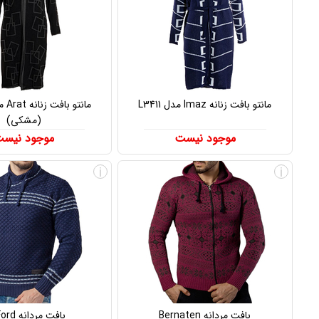
مانتو بافت زنانه Imaz مدل L3411
(مشکی)
موجود نیست
موجود نیس
i
i
بافت مردانه Bernaten
بافت مردانه BelFord