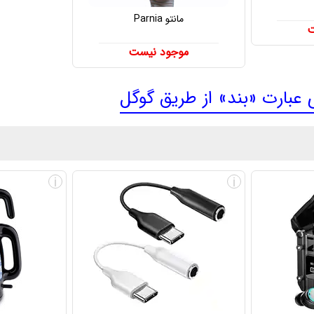
مانتو Parnia
ت
موجود نیست
بارت «بند» از طریق گوگل
i
i