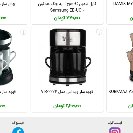
کابل تبدیل Type-C به جک هدفون
چای ساز میگل
Samsung EE-UC10
370,000 تومان
00,000
i
i
قهوه ساز ویداس مدل VIR-2224
قهوه ساز دو ن
2,400,000 تومان
5,000
اینستاگرام
فیسبوک