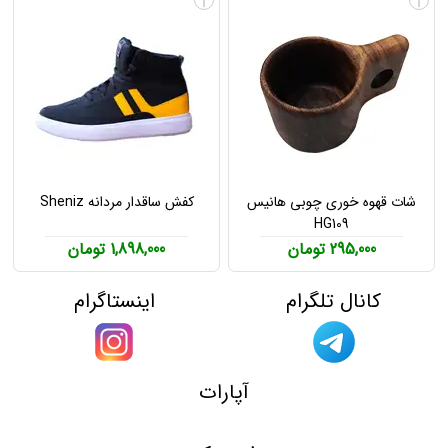
i
i
شات قهوه خوری چوبی هانیس
کفش ساقدار مردانه Sheniz
HG109
295,000 تومان
1,898,000 تومان
کانال تلگرام
اینستاگرام
آپارات