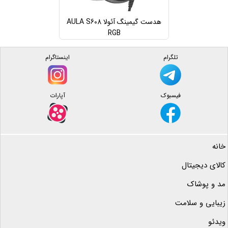
هدست گیمینگ آئولا AULA S608
RGB
تلگرام
اینستاگرام
فیسبوک
آپارات
خانه
کالای دیجیتال
مد و پوشاک
زیبایی و سلامت
ویدئو