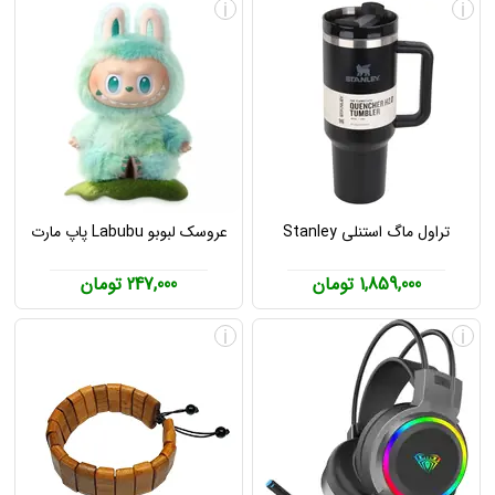
i
i
تراول ماگ استنلی Stanley
عروسک لبوبو Labubu پاپ مارت
1,859,000 تومان
247,000 تومان
i
i