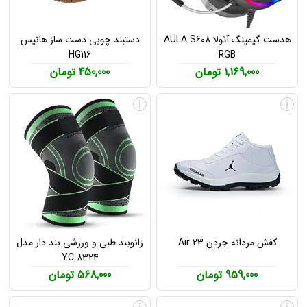
هدست گیمینگ آئولا AULA S608
دستبند چوبی دست ساز هانیس
HG116
RGB
1,169,000 تومان
450,000 تومان
i
i
کفش مردانه جردن Air 23
زانوبند طبی و ورزشی بند دار مدل
YC 8324
959,000 تومان
568,000 تومان