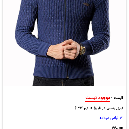
موجود نیست
قیمت
:
بافت
(
مردانه
بروز رسانی در تاریخ
۱۲ دی ۱۳۹۷
)
Akan
✔ لباس مردانه
(سرمه
ای)
👁 660