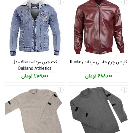
i
i
کاپشن چرم خلبانی مردانه Rockey
کت جین مردانه Alvin مدل
Oakland Athletics
688,000 تومان
1,109,000 تومان
i
i