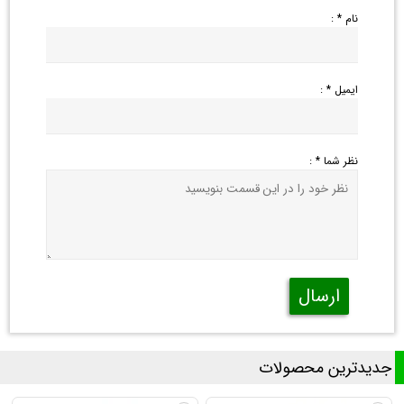
نام * :
ایمیل * :
نظر شما * :
ارسال
جدیدترین محصولات