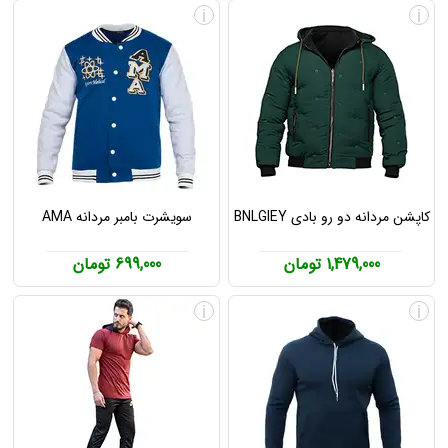
i
i
کاپشن مردانه دو رو بادی BNLGIEY
سویشرت بامبر مردانه AMA
1,479,000 تومان
699,000 تومان
i
i