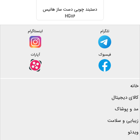
دستبند چوبی دست ساز هانیس
HG116
تلگرام
اینستاگرام
فیسبوک
آپارات
خانه
کالای دیجیتال
مد و پوشاک
زیبایی و سلامت
ویدئو