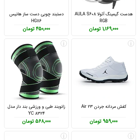
هدست گیمینگ آئولا AULA S608
دستبند چوبی دست ساز هانیس
HG116
RGB
1,169,000 تومان
450,000 تومان
i
i
کفش مردانه جردن Air 23
زانوبند طبی و ورزشی بند دار مدل
YC 8324
959,000 تومان
568,000 تومان
i
i