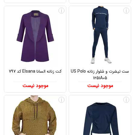
i
i
ست تیشرت و شلوار زنانه US Polo
کت زنانه السانا Elsana کد 797
1251A05
موجود نیست
موجود نیست
i
i