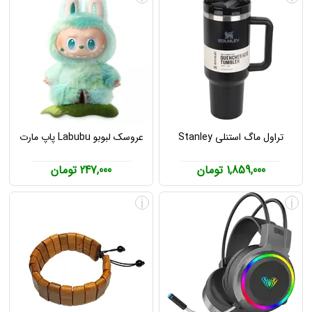
تراول ماگ استنلی Stanley
عروسک لبوبو Labubu پاپ مارت
1,859,000 تومان
247,000 تومان
i
i