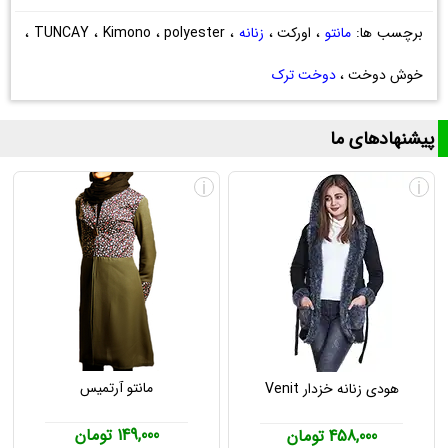
برچسب ها:
مانتو
، اورکت ،
زنانه
، TUNCAY ، Kimono ، polyester ،
خوش دوخت ،
دوخت ترک
پیشنهادهای ما
i
i
مانتو آرتمیس
هودی زنانه خزدار Venit
149,000 تومان
458,000 تومان