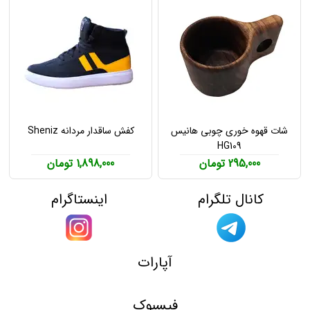
شات قهوه خوری چوبی هانیس
کفش ساقدار مردانه Sheniz
HG109
295,000 تومان
1,898,000 تومان
کانال تلگرام
اینستاگرام
آپارات
فیسبوک