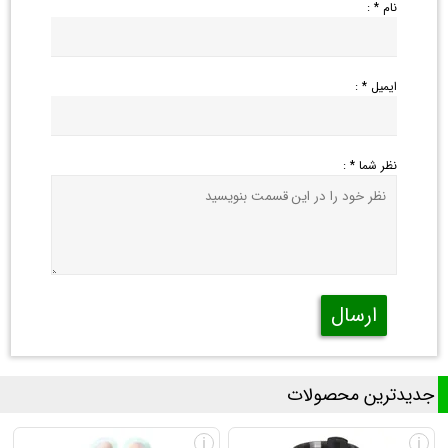
نام * :
ایمیل * :
نظر شما * :
ارسال
جدیدترین محصولات
i
i