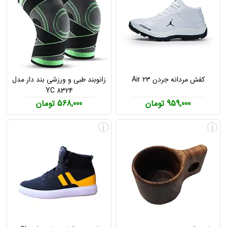
کفش مردانه جردن Air 23
زانوبند طبی و ورزشی بند دار مدل
YC 8324
959,000 تومان
568,000 تومان
i
i