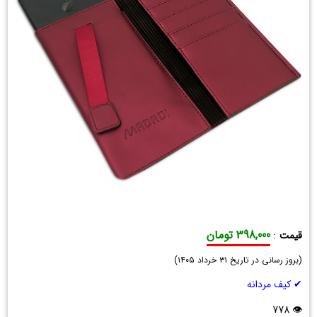
398,000 تومان
قیمت
:
کیف
(
پول
بروز رسانی در تاریخ
۳۱ خرداد ۱۴۰۵
)
و
✔ کیف مردانه
موبایل
Sosha
👁 778