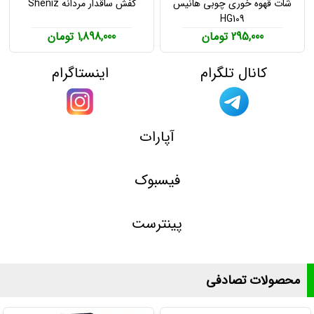
شات قهوه خوری چوبی هانیس
کفش ساقدار مردانه Sheniz
HG109
295,000 تومان
1,898,000 تومان
کانال تلگرام
اینستاگرام
آپارات
فیسبوک
پینترست
محصولات تصادفی