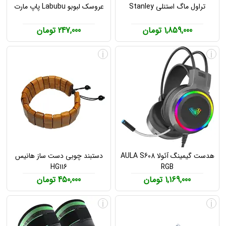
تراول ماگ استنلی Stanley
عروسک لبوبو Labubu پاپ مارت
1,859,000 تومان
247,000 تومان
i
i
هدست گیمینگ آئولا AULA S608
دستبند چوبی دست ساز هانیس
HG116
RGB
1,169,000 تومان
450,000 تومان
i
i