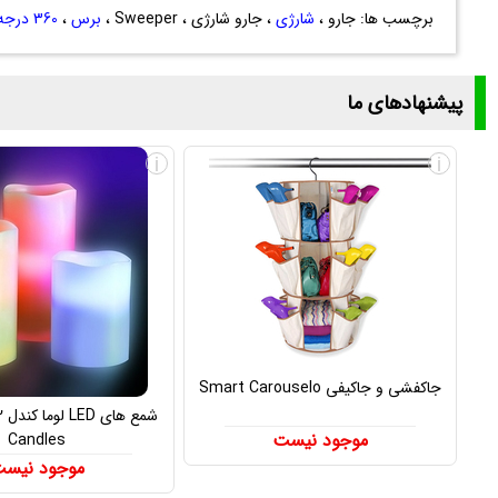
برچسب ها: جارو ،
شارژی
، جارو شارژی ، Sweeper ،
برس
،
360 درجه
پیشنهادهای ما
i
i
جاکفشی و جاکیفی Smart Carouselo
موجود نیست
Candles
موجود نیس