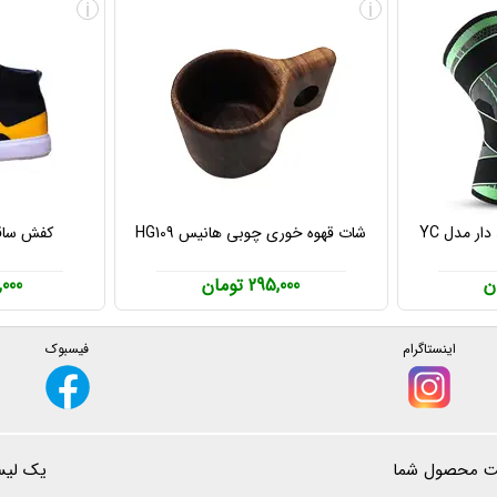
i
i
زانوبند طبی و ورزشی بند دار مدل YC
شات قهوه خوری چوبی هانیس HG109
کفش ساقدار 
295,000 تومان
98,000
اینستاگرام
فیسبوک
ت محصول شما
یک لیست