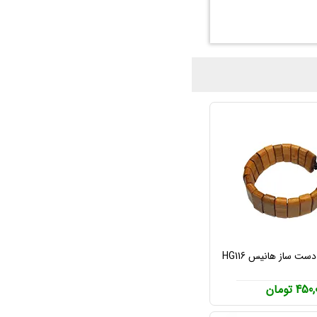
ت ساز هانیس HG116
45 تومان