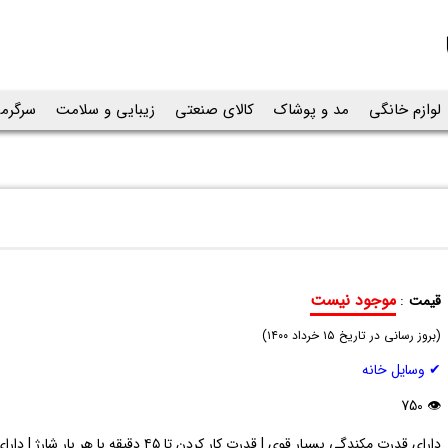
لوازم خانگی
مد و پوشاک
کالای صنعتی
زیبایی و سلامت
سرگرم
موجود نیست
قیمت
:
جارو
(
شارژی
بروز رسانی در تاریخ
۱۵ خرداد ۱۴۰۰
)
Swivel
✔ وسایل خانه
Sweeper
G6
👁 750
دارای قدرت مکندگی بسیار قوی | قدرت کار کردن تا ۴۵ دقیقه 