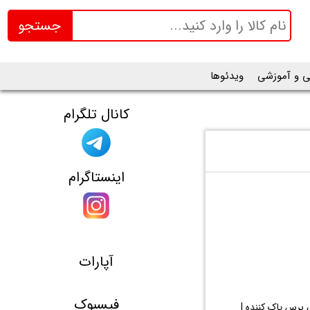
جستجو
ی و آموزشی
ویدئوها
کانال تلگرام
اینستاگرام
آپارات
فیسبوک
با هر بار شارژ | دارای برس پاک کننده |