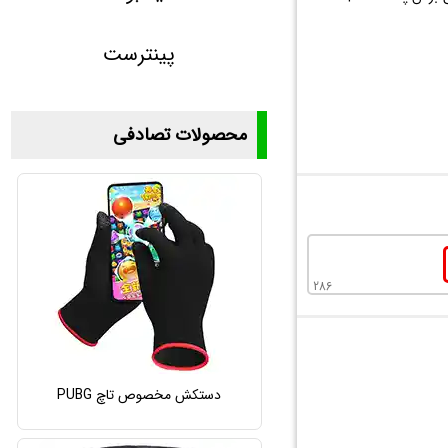
پینترست
محصولات تصادفی
286
دستکش مخصوص تاچ PUBG