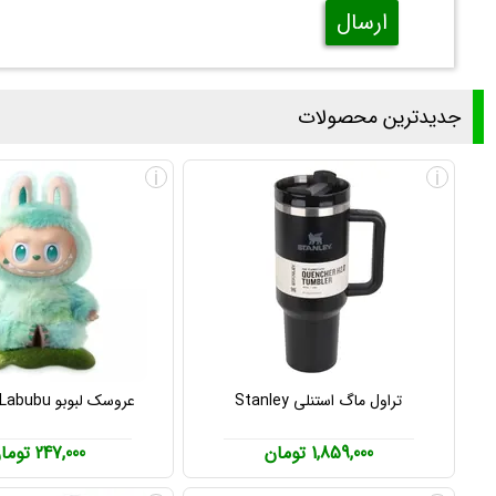
ارسال
جدیدترین محصولات
i
i
تراول ماگ استنلی Stanley
عروسک لبوبو Labubu پاپ مارت
1,859,000 تومان
247,000 تومان