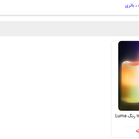
،
باتری
شمع های LED لوما کندل 12 رنگ Luma
ت