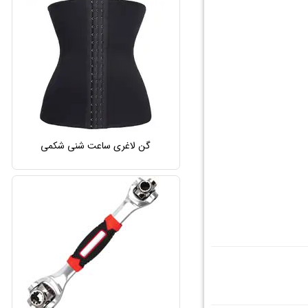
گن لاغری ساعت شنی شکمی