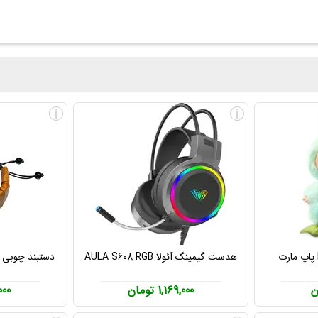
i
i
هدست گیمینگ آئولا AULA S608 RGB
دستبند چوبی دس
1,169,000 تومان
0,000