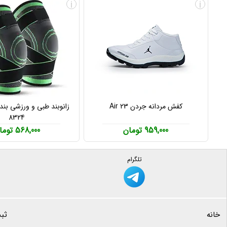
i
i
کفش مردانه جردن Air 23
8324
959,000 تومان
568,000 تومان
تلگرام
خانه
ثب