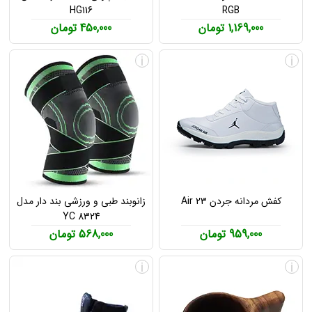
HG116
RGB
1,169,000 تومان
450,000 تومان
i
i
کفش مردانه جردن Air 23
زانوبند طبی و ورزشی بند دار مدل
YC 8324
959,000 تومان
568,000 تومان
i
i