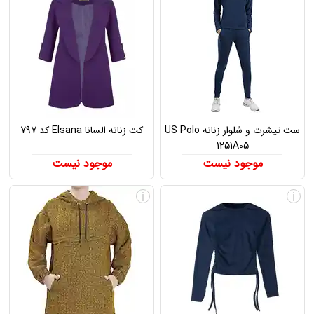
ست تیشرت و شلوار زنانه US Polo
کت زنانه السانا Elsana کد 797
1251A05
موجود نیست
موجود نیست
i
i