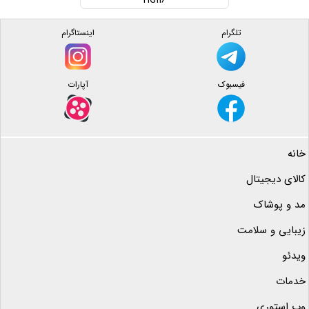
HG116
تلگرام
اینستاگرام
فیسبوک
آپارات
خانه
کالای دیجیتال
مد و پوشاک
زیبایی و سلامت
ویدئو
خدمات
وب استوری