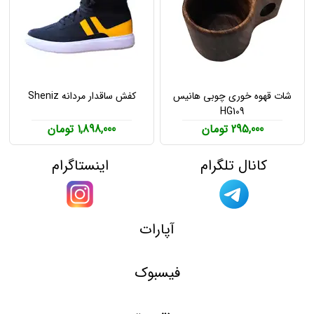
شات قهوه خوری چوبی هانیس
کفش ساقدار مردانه Sheniz
HG109
295,000 تومان
1,898,000 تومان
کانال تلگرام
اینستاگرام
آپارات
فیسبوک