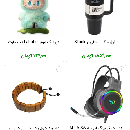
تراول ماگ استنلی Stanley
عروسک لبوبو Labubu پاپ مارت
1,859,000 تومان
247,000 تومان
i
i
هدست گیمینگ آئولا AULA S608
دستبند چوبی دست ساز هانیس