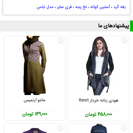
یقه گرد
،
آستین کوتاه
،
نخ پنبه
،
فری سایز
،
مدل لباس
پیشنهادهای ما
i
i
مانتو آرتمیس
هودی زنانه خزدار Venit
149,000 تومان
458,000 تومان
i
i