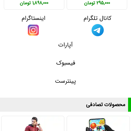
295,000 تومان
1,898,000 تومان
کانال تلگرام
اینستاگرام
آپارات
فیسبوک
پینترست
محصولات تصادفی