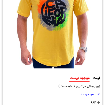
موجود نیست
قیمت
:
تیشرت
(
مردانه
بروز رسانی در تاریخ
۱۷ خرداد ۱۴۰۰
)
نخی
✔ لباس مردانه
California
زرد
👁 682