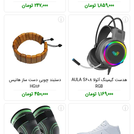
1,859,000 تومان
247,000 تومان
i
i
هدست گیمینگ آئولا AULA S608
دستبند چوبی دست ساز هانیس
HG116
RGB
1,169,000 تومان
450,000 تومان
i
i