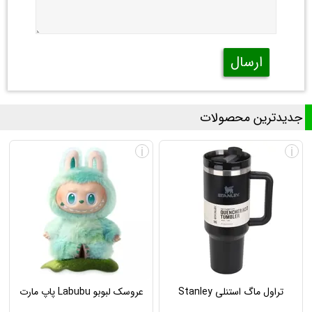
ارسال
جدیدترین محصولات
i
i
تراول ماگ استنلی Stanley
عروسک لبوبو Labubu پاپ مارت