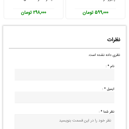
599,000 تومان
298,000 تومان
نظرات
نظری داده نشده است.
نام * :
ایمیل * :
نظر شما * :