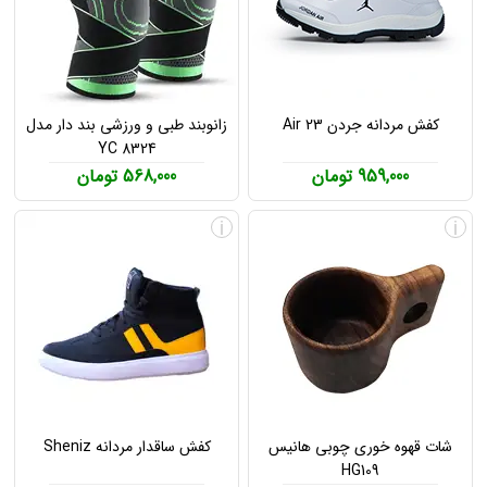
کفش مردانه جردن Air 23
زانوبند طبی و ورزشی بند دار مدل
YC 8324
959,000 تومان
568,000 تومان
i
i
شات قهوه خوری چوبی هانیس
کفش ساقدار مردانه Sheniz
HG109