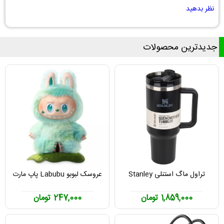
نظر بدهید
جدیدترین محصولات
تراول ماگ استنلی Stanley
عروسک لبوبو Labubu پاپ مارت
1,859,000 تومان
247,000 تومان