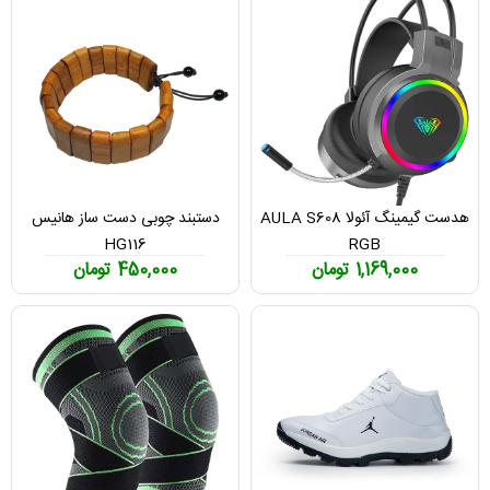
هدست گیمینگ آئولا AULA S608
دستبند چوبی دست ساز هانیس
HG116
RGB
1,169,000 تومان
450,000 تومان