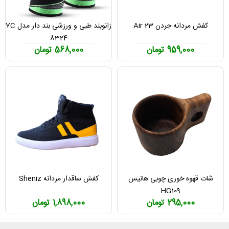
کفش مردانه جردن Air 23
زانوبند طبی و ورزشی بند دار مدل YC
8324
959,000 تومان
568,000 تومان
شات قهوه خوری چوبی هانیس
کفش ساقدار مردانه Sheniz
HG109
295,000 تومان
1,898,000 تومان