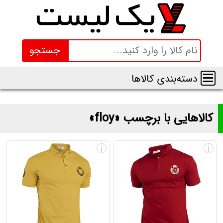
جستجو
دسته‌بندی کالاها
کالاهایی با برچسب «floy»
لیست و قیمت محصولاتی با برچسب «floy»
i
i