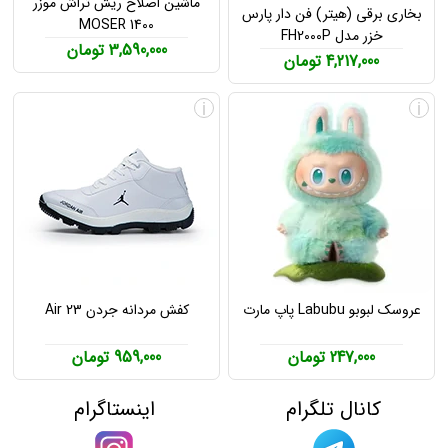
ماشین اصلاح ریش تراش موزر
بخاری برقی (هیتر) فن دار پارس
MOSER 1400
خزر مدل FH2000P
3,590,000 تومان
4,217,000 تومان
i
i
عروسک لبوبو Labubu پاپ مارت
کفش مردانه جردن Air 23
247,000 تومان
959,000 تومان
کانال تلگرام
اینستاگرام