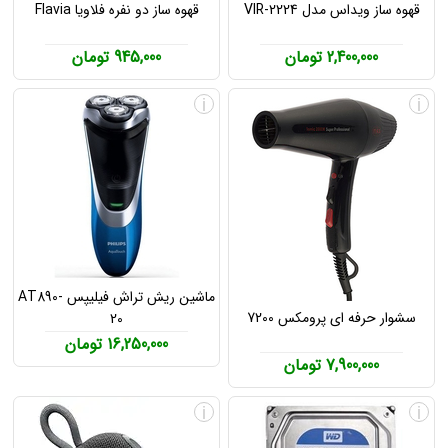
قهوه ساز ویداس مدل VIR-2224
قهوه ساز دو نفره فلاویا Flavia
2,400,000 تومان
945,000 تومان
i
i
ماشین ریش تراش فیلیپس AT890-
سشوار حرفه ای پرومکس 7200
20
16,250,000 تومان
7,900,000 تومان
i
i