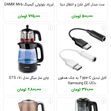
ست مبدل کابل شارژ و انتقال دیتا
ایرپاد بلوتوثی گیمینگ DAMIX M25
500,000 تومان
725,000 تومان
i
i
کابل تبدیل Type-C به جک هدفون
چای ساز میگل مدل GTS 070
Samsung EE-UC10
370,000 تومان
6,800,000 تومان
i
i