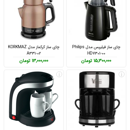
چای ساز فیلیپس مدل Philips
چای ساز کرکماز مدل KORKMAZ
A331-02
HD7301-00
15,300,000 تومان
13,000,000 تومان
i
i