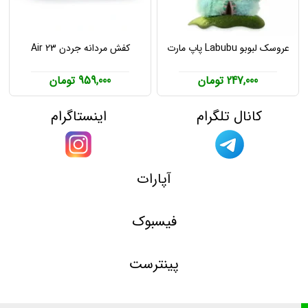
عروسک لبوبو Labubu پاپ مارت
کفش مردانه جردن Air 23
247,000 تومان
959,000 تومان
کانال تلگرام
اینستاگرام
آپارات
فیسبوک
پینترست