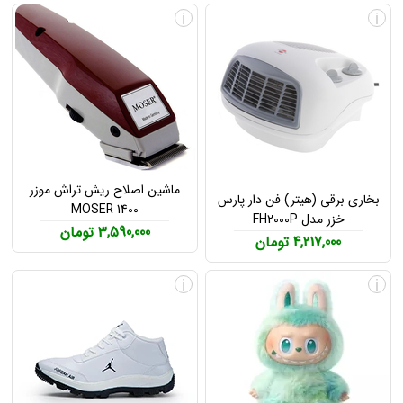
i
i
ماشین اصلاح ریش تراش موزر
بخاری برقی (هیتر) فن دار پارس
MOSER 1400
خزر مدل FH2000P
3,590,000 تومان
4,217,000 تومان
i
i