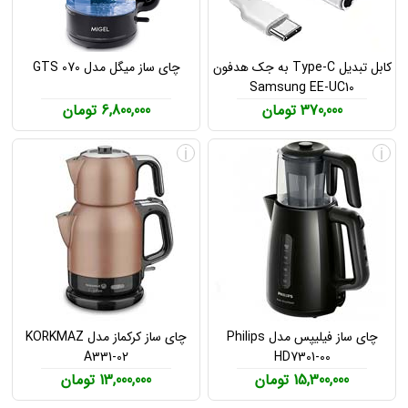
کابل تبدیل Type-C به جک هدفون
چای ساز میگل مدل GTS 070
Samsung EE-UC10
370,000 تومان
6,800,000 تومان
i
i
چای ساز فیلیپس مدل Philips
چای ساز کرکماز مدل KORKMAZ
A331-02
HD7301-00
15,300,000 تومان
13,000,000 تومان