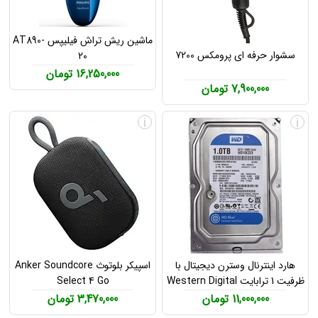
ماشین ریش تراش فیلیپس AT890-
سشوار حرفه ای پرومکس 7200
20
16,250,000 تومان
7,900,000 تومان
i
i
هارد اینترنال وسترن دیجیتال با
اسپیکر بلوتوث Anker Soundcore
ظرفیت 1 ترابایت Western Digital
Select 4 Go
1TB Hard Drive
11,000,000 تومان
3,470,000 تومان