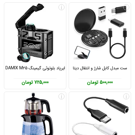
i
i
ست مبدل کابل شارژ و انتقال دیتا
ایرپاد بلوتوثی گیمینگ DAMIX M25
500,000 تومان
725,000 تومان
i
i