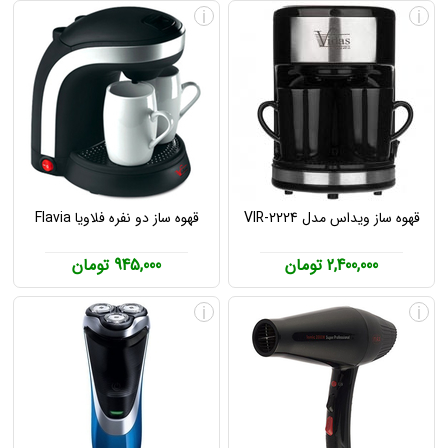
i
i
قهوه ساز ویداس مدل VIR-2224
قهوه ساز دو نفره فلاویا Flavia
2,400,000 تومان
945,000 تومان
i
i