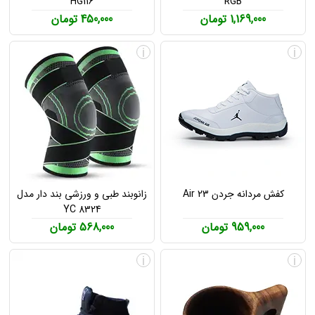
HG116
RGB
1,169,000 تومان
450,000 تومان
i
i
کفش مردانه جردن Air 23
زانوبند طبی و ورزشی بند دار مدل
YC 8324
959,000 تومان
568,000 تومان
i
i