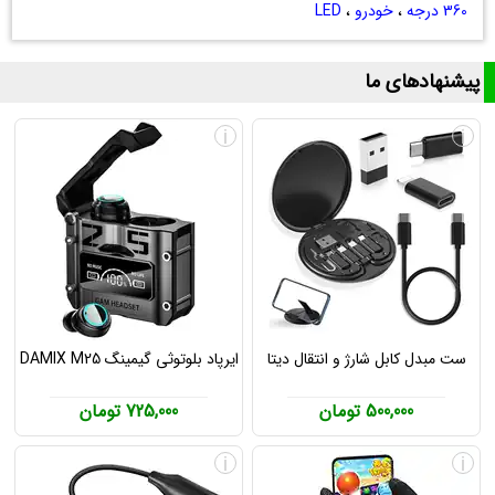
360 درجه
،
خودرو
،
LED
پیشنهادهای ما
i
i
ست مبدل کابل شارژ و انتقال دیتا
ایرپاد بلوتوثی گیمینگ DAMIX M25
500,000 تومان
725,000 تومان
i
i