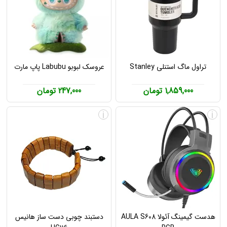
تراول ماگ استنلی Stanley
عروسک لبوبو Labubu پاپ مارت
1,859,000 تومان
247,000 تومان
i
i
هدست گیمینگ آئولا AULA S608
دستبند چوبی دست ساز هانیس