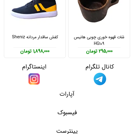
شات قهوه خوری چوبی هانیس
کفش ساقدار مردانه Sheniz
HG109
295,000 تومان
1,898,000 تومان
کانال تلگرام
اینستاگرام
آپارات
فیسبوک
پینترست