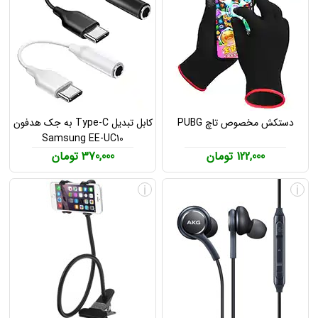
دستکش مخصوص تاچ PUBG
کابل تبدیل Type-C به جک هدفون
Samsung EE-UC10
122,000 تومان
370,000 تومان
i
i