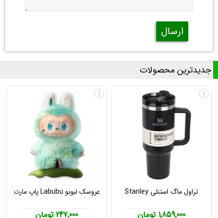
ارسال
جدیدترین محصولات
i
i
تراول ماگ استنلی Stanley
عروسک لبوبو Labubu پاپ مارت
1,859,000 تومان
247,000 تومان