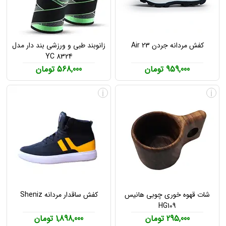
کفش مردانه جردن Air 23
زانوبند طبی و ورزشی بند دار مدل
YC 8324
959,000 تومان
568,000 تومان
i
i
شات قهوه خوری چوبی هانیس
کفش ساقدار مردانه Sheniz
HG109
295,000 تومان
1,898,000 تومان