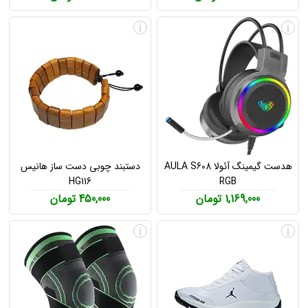
i
i
هدست گیمینگ آئولا AULA S608
دستبند چوبی دست ساز هانیس
HG116
RGB
1,169,000 تومان
450,000 تومان
i
i