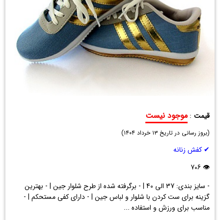
موجود نیست
قیمت
:
کفش
(
دخترانه
بروز رسانی در تاریخ
۱۳ خرداد ۱۴۰۴
)
Adidas
✔ کفش زنانه
مدل
Denim
👁 706
- سایز بندی: 37 الی 40 | - برگرفته شده از طرح شلوار جین | - بهترین
گزینه برای ست کردن با شلوار و لباس جین | - دارای کفی مستحکم | -
مناسب برای ورزش و استفاده ...