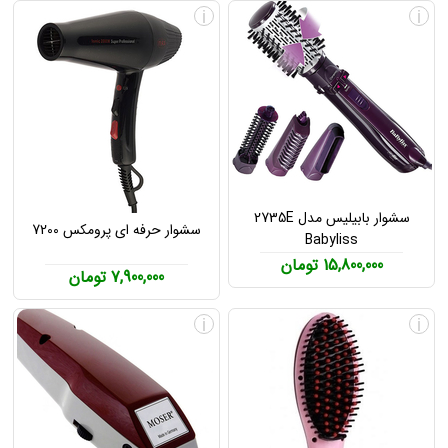
i
i
سشوار بابیلیس مدل 2735E
سشوار حرفه ای پرومکس 7200
Babyliss
15,800,000 تومان
7,900,000 تومان
i
i