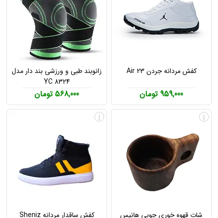
کفش مردانه جردن Air 23
زانوبند طبی و ورزشی بند دار مدل
YC 8324
959,000 تومان
568,000 تومان
i
i
شات قهوه خوری چوبی هانیس
کفش ساقدار مردانه Sheniz