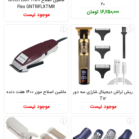
ماشین اصلاح Green Lion Trim
20
Flex GNTRIFLXTMR
16,250,000 تومان
موجود نیست
i
i
ریش تراش دیجیتال شارژی سه دور
ماشین اصلاح موزر 1400 هفت دنده
T12
موجود نیست
موجود نیست
i
i