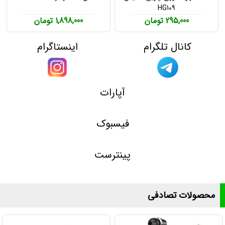
HG109
295,000 تومان
1,898,000 تومان
کانال تلگرام
اینستاگرام
آپارات
فیسبوک
پینترست
محصولات تصادفی