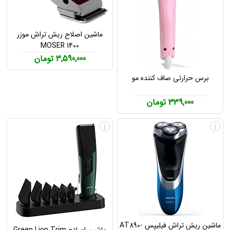
ماشین اصلاح ریش تراش موزر
MOSER 1400
3,590,000 تومان
برس حرارتی صاف کننده مو
339,000 تومان
i
i
ماشین ریش تراش فیلیپس AT890-