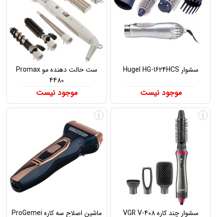
سشوار Hugel HG-1624HCS
ست حالت دهنده مو Promax
4480
موجود نیست
موجود نیست
i
i
سشوار چند کاره VGR V-408
ماشین اصلاح سه کاره ProGemei