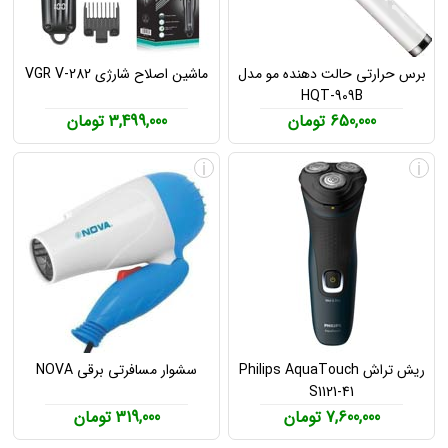
برس حرارتی حالت دهنده مو مدل
ماشین اصلاح شارژی VGR V-282
HQT-909B
650,000 تومان
3,499,000 تومان
i
i
ریش تراش Philips AquaTouch
سشوار مسافرتی برقی NOVA
S1121-41
7,600,000 تومان
319,000 تومان