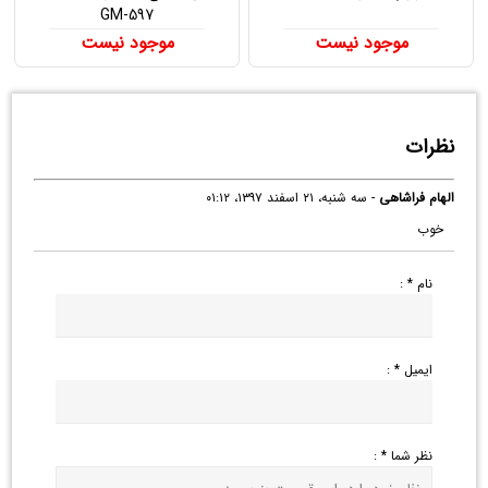
GM-597
موجود نیست
موجود نیست
نظرات
الهام فراشاهی
- سه شنبه، ۲۱ اسفند ۱۳۹۷، ۰۱:۱۲
خوب
نام * :
ایمیل * :
نظر شما * :