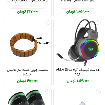
تراول ماگ استنلی Stanley
عروسک لبوبو Labubu پاپ مارت
1,859,000 تومان
247,000 تومان
i
i
هدست گیمینگ آئولا AULA S608
دستبند چوبی دست ساز هانیس
HG116
RGB
1,169,000 تومان
450,000 تومان
i
i