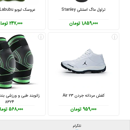
تراول ماگ استنلی Stanley
عروسک لبوبو Labubu پاپ مارت
1,859,000 تومان
247,000 تومان
i
i
کفش مردانه جردن Air 23
8324
959,000 تومان
568,000 تومان
تلگرام