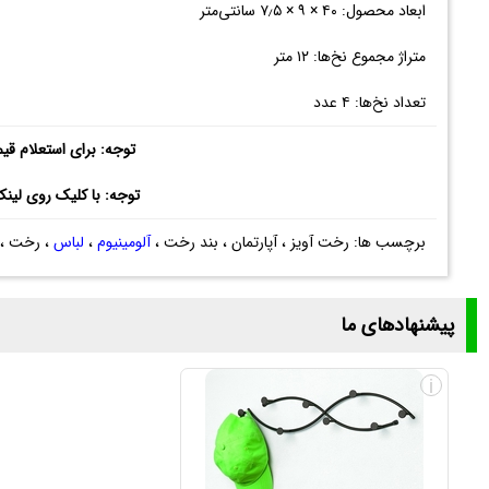
ابعاد محصول: ۴۰ × ۹ × ۷٫۵ سانتی‌متر
متراژ مجموع نخ‌ها: ۱۲ متر
تعداد نخ‌ها: ۴ عدد
توجه: برای استعلام قی
توجه: با کلیک روی لین
برچسب ها: رخت آویز ، آپارتمان ، بند رخت ،
آلومینیوم
،
لباس
، رخت ، UV ، استیلا ، آلومینیوم آلیاژی ، مقاوم در برابر ر
پیشنهادهای ما
i