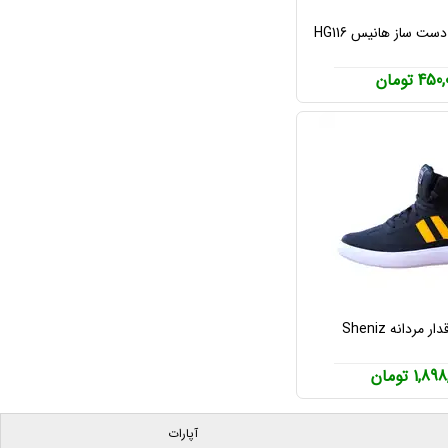
ت ساز هانیس HG116
45 تومان
مردانه Sheniz
1,8 تومان
آپارات