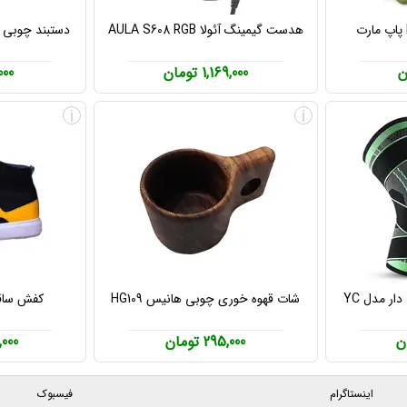
هدست گیمینگ آئولا AULA S608 RGB
دستبند چوبی دس
1,169,000 تومان
0,000
i
i
زانوبند طبی و ورزشی بند دار مدل YC
شات قهوه خوری چوبی هانیس HG109
کفش ساقدار 
295,000 تومان
98,000
اینستاگرام
فیسبوک