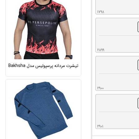
1798
2899
تیشرت مردانه پرسپولیس مدل Bakhsha
2900
2901