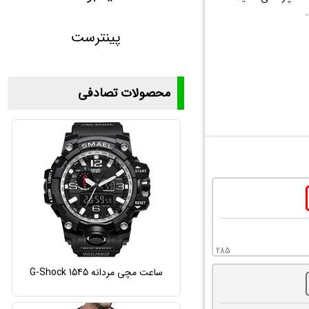
پینترست
محصولات تصادفی
285
ساعت مچی مردانه G-Shock 1545