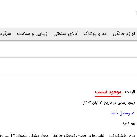
لوازم خانگی
مد و پوشاک
کالای صنعتی
زیبایی و سلامت
سرگرم
موجود نیست
قیمت
:
بند
(
رخت
بروز رسانی در تاریخ
۱۹ آبان ۱۴۰۴
)
آپارتمانی
✔ وسایل خانه
استیلا
STILA
👁 926
برای خشک کردن لباس‌ها در فضای کوچک خانه‌تان دچار مشکل شده‌اید؟ | بند رخت