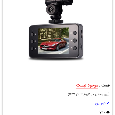
موجود نیست
قیمت
:
دوربین
(
مدار
بروز رسانی در تاریخ
۳ آذر ۱۳۹۷
)
بسته
✔ دوربین
ماشین
👁 740