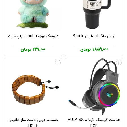
تراول ماگ استنلی Stanley
عروسک لبوبو Labubu پاپ مارت
1,859,000 تومان
247,000 تومان
i
i
هدست گیمینگ آئولا AULA S608
دستبند چوبی دست ساز هانیس
HG116
RGB