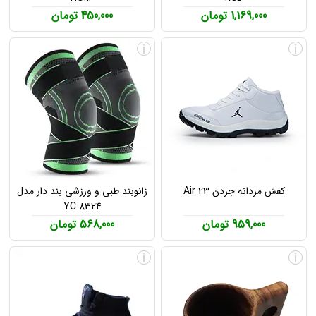
1,169,000 تومان
450,000 تومان
i
i
کفش مردانه جردن Air 23
زانوبند طبی و ورزشی بند دار مدل
YC 8324
959,000 تومان
568,000 تومان
i
i