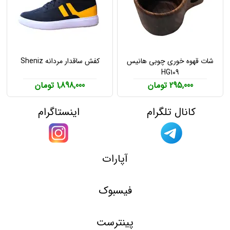
شات قهوه خوری چوبی هانیس
کفش ساقدار مردانه Sheniz
HG109
295,000 تومان
1,898,000 تومان
کانال تلگرام
اینستاگرام
آپارات
فیسبوک
پینترست