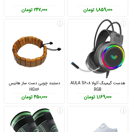
1,859,000 تومان
247,000 تومان
i
i
هدست گیمینگ آئولا AULA S608
دستبند چوبی دست ساز هانیس
HG116
RGB
1,169,000 تومان
450,000 تومان
i
i