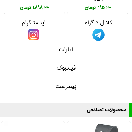
HG109
295,000 تومان
1,898,000 تومان
کانال تلگرام
اینستاگرام
آپارات
فیسبوک
پینترست
محصولات تصادفی