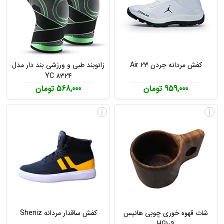
کفش مردانه جردن Air 23
زانوبند طبی و ورزشی بند دار مدل
YC 8324
959,000 تومان
568,000 تومان
i
i
شات قهوه خوری چوبی هانیس
کفش ساقدار مردانه Sheniz