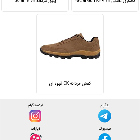
ماساژور تفنگی Facial Gun KH-320
پلیور مردانه Solan 1360
کفش مردانه CK قهوه ای
تلگرام
اینستاگرام
فیسبوک
آپارات