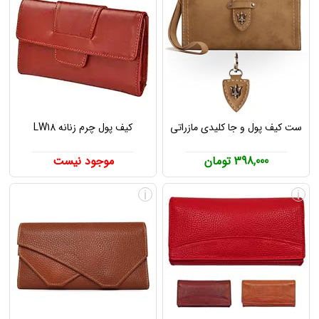
ست کیف پول و جا کلیدی مازراتی
کیف پول چرم زنانه LW18
398,000 تومان
موجود نیست
i
i