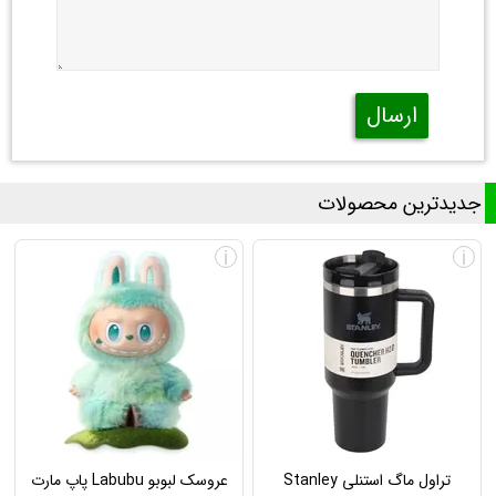
ارسال
جدیدترین محصولات
i
i
تراول ماگ استنلی Stanley
عروسک لبوبو Labubu پاپ مارت