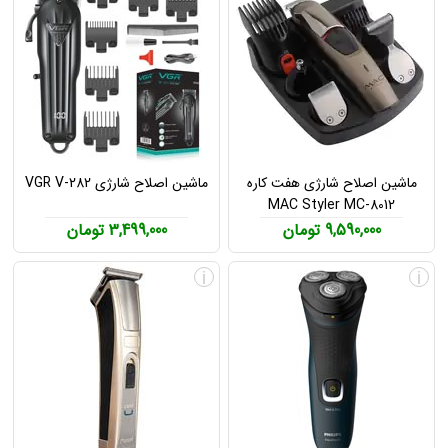
ماشین اصلاح شارژی هفت کاره
ماشین اصلاح شارژی VGR V-282
MAC Styler MC-8012
9,590,000 تومان
3,499,000 تومان
i
i