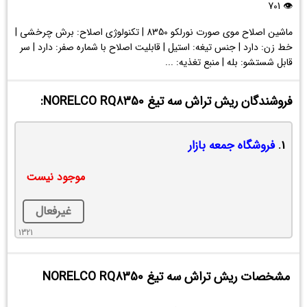
NORELCO
👁 701
RQ8350
ماشین اصلاح موی صورت نورلکو 8350 | تکنولوژی اصلاح: برش چرخشی |
خط زن: دارد | جنس تیغه: استیل | قابلیت اصلاح با شماره صفر: دارد | سر
قابل شستشو: بله | منبع تغذیه: ...
فروشندگان ریش تراش سه تیغ NORELCO RQ8350:
1.
فروشگاه جمعه بازار
موجود نیست
غیرفعال
1321
مشخصات ریش تراش سه تیغ NORELCO RQ8350