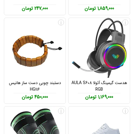
1,859,000 تومان
247,000 تومان
i
i
هدست گیمینگ آئولا AULA S608
دستبند چوبی دست ساز هانیس
HG116
RGB
1,169,000 تومان
450,000 تومان
i
i