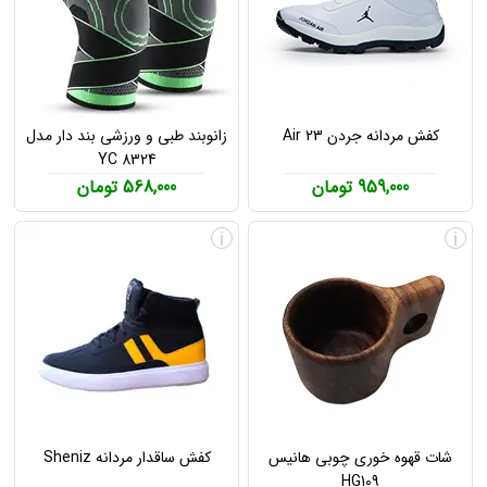
کفش مردانه جردن Air 23
زانوبند طبی و ورزشی بند دار مدل
YC 8324
959,000 تومان
568,000 تومان
i
i
شات قهوه خوری چوبی هانیس
کفش ساقدار مردانه Sheniz
HG109