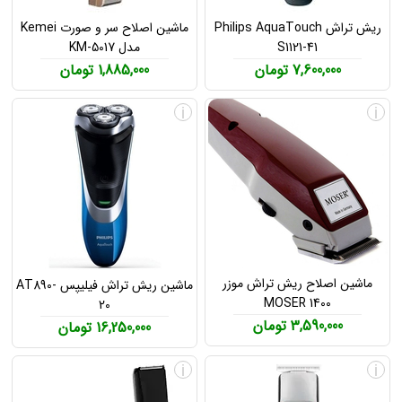
ریش تراش Philips AquaTouch
ماشین اصلاح سر و صورت Kemei
S1121-41
مدل KM-5017
7,600,000 تومان
1,885,000 تومان
i
i
ماشین اصلاح ریش تراش موزر
ماشین ریش تراش فیلیپس AT890-
MOSER 1400
20
3,590,000 تومان
16,250,000 تومان
i
i