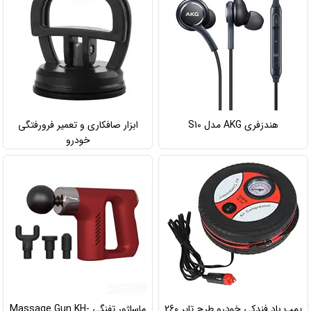
هندزفری AKG مدل S10
ابزار صافکاری و تعمیر فرورفتگی
خودرو
پمپ باد فندکی خودرو طرح تایر 260
ماساژور تفنگی Massage Gun KH-