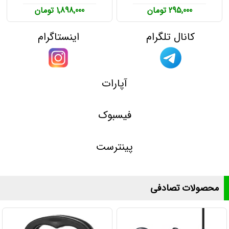
295,000 تومان
1,898,000 تومان
کانال تلگرام
اینستاگرام
آپارات
فیسبوک
پینترست
محصولات تصادفی