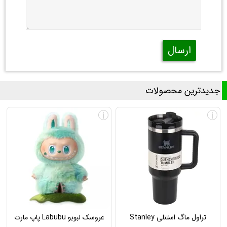
ارسال
جدیدترین محصولات
i
i
تراول ماگ استنلی Stanley
عروسک لبوبو Labubu پاپ مارت