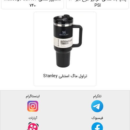
740
PSI
تراول ماگ استنلی Stanley
تلگرام
اینستاگرام
فیسبوک
آپارات