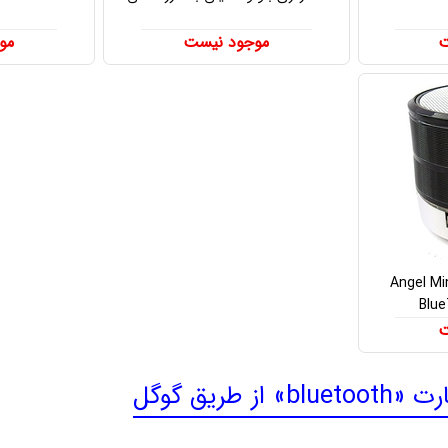
ت
موجود نیست
مو
کر بلوتوثی آنجل Angel Mini
Blu
ت
ز طریق گوگل