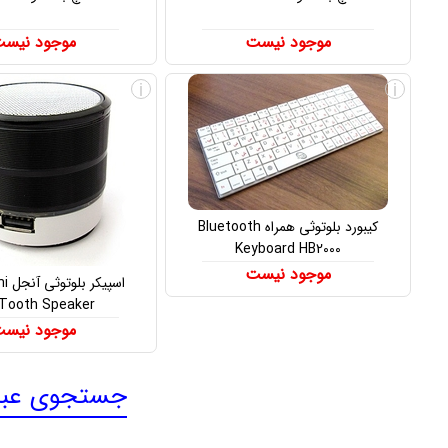
موجود نیست
موجود نیس
i
i
کیبورد بلوتوثی همراه Bluetooth
Keyboard HB2000
موجود نیست
اسپی
eTooth Speaker
موجود نیس
جستجوی عبارت «bluetooth» ا