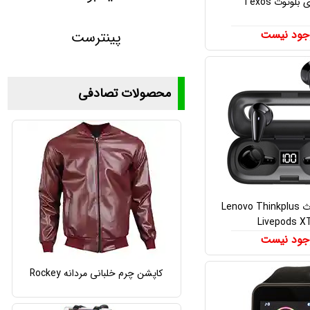
لوتوث Texos
جود نیست
پینترست
محصولات تصادفی
هدفون بلوتوث Lenovo Thinkplus
Livepods X
جود نیست
کاپشن چرم خلبانی مردانه Rockey