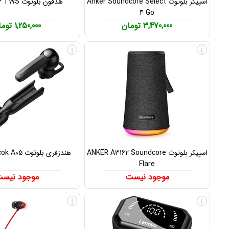
اسپیکر بلوتوث Anker Soundcore Select
هدفون بلوتوث Awei T26 TWS
4 Go
3,470,000 تومان
1,250,000 تومان
i
i
اسپیکر بلوتوث ANKER A3162 Soundcore
هندزفری بلوتوث Baseus Encok A05
Flare
موجود نیست
موجود نیس
i
i