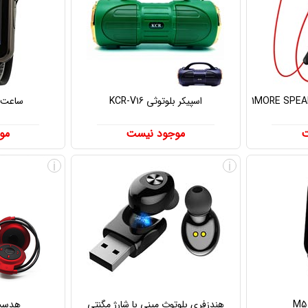
1MORE SPEARHEAD V
اسپیکر بلوتوثی KCR-V16
ساعت هو
ت
موجود نیست
مو
i
i
هندزفری بلوتوث مینی با شارژ مگنتی
هدست 