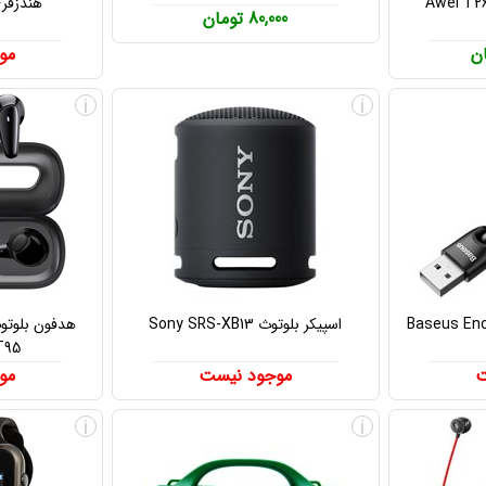
هندزفری ب
80,000 تومان
مو
i
i
اسپیکر بلوتوث Sony SRS-XB13
T95
ت
موجود نیست
مو
i
i