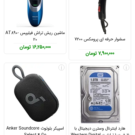
ماشین ریش تراش فیلیپس AT890-
سشوار حرفه ای پرومکس 7200
20
16,250,000 تومان
7,900,000 تومان
i
i
هارد اینترنال وسترن دیجیتال با
اسپیکر بلوتوث Anker Soundcore
ظرفیت 1 ترابایت Western Digital
Select 4 Go