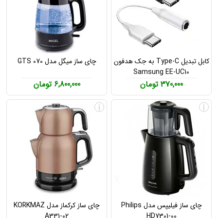
کابل تبدیل Type-C به جک هدفون
چای ساز میگل مدل GTS 070
Samsung EE-UC10
370,000 تومان
6,800,000 تومان
i
i
چای ساز فیلیپس مدل Philips
چای ساز کرکماز مدل KORKMAZ
A331-02
HD7301-00