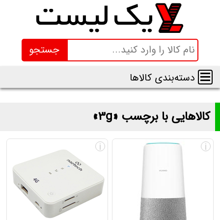
جستجو
دسته‌بندی کالاها
کالاهایی با برچسب «3g»
لیست و قیمت محصولاتی با برچسب «3g»
i
i