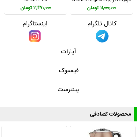
1TB Hard Drive
11,000,000 تومان
3,470,000 تومان
کانال تلگرام
اینستاگرام
آپارات
فیسبوک
پینترست
محصولات تصادفی