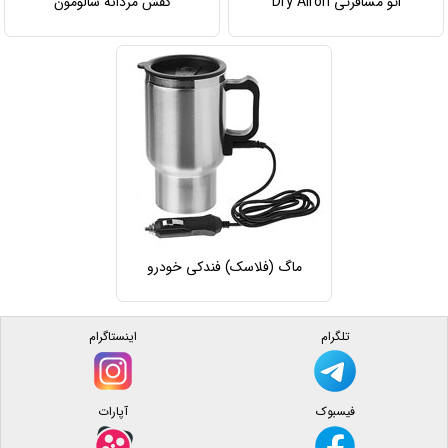
اتو مسافرتی Dry Airon
کفش مردانه سالومون
ماگ (فلاسک) فندکی خودرو
تلگرام
اینستاگرام
فیسبوک
آپارات