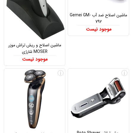
ماشین اصلاح ضد آب Gemei GM-
792
موجود نیست
ماشین اصلاح و ریش تراش موزر
MOSER شارژی
موجود نیست
i
i
ریش تراش Roto Shaver