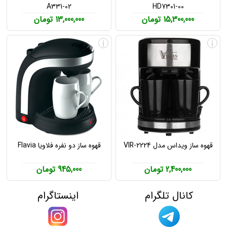
A331-02
HD7301-00
15,300,000 تومان
13,000,000 تومان
i
i
قهوه ساز ویداس مدل VIR-2224
قهوه ساز دو نفره فلاویا Flavia
2,400,000 تومان
945,000 تومان
کانال تلگرام
اینستاگرام