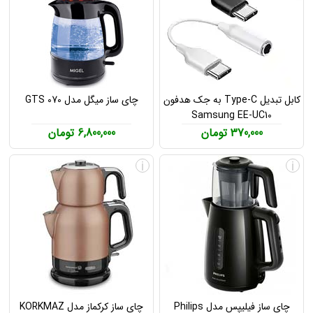
کابل تبدیل Type-C به جک هدفون
چای ساز میگل مدل GTS 070
Samsung EE-UC10
370,000 تومان
6,800,000 تومان
i
i
چای ساز فیلیپس مدل Philips
چای ساز کرکماز مدل KORKMAZ